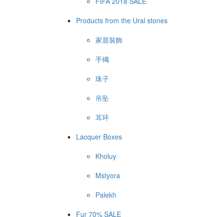
FIFA 2018 SALE
Products from the Ural stones
家居裝飾
手镯
珠子
吊坠
耳环
Lacquer Boxes
Kholuy
Mstyora
Palekh
Fur 70% SALE