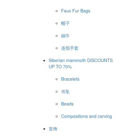
Faux Fur Bags
帽子
絲巾
连指手套
Siberian mammoth DISCOUNTS
UP TO 70%
Bracelets
吊坠
Beads
Compositions and carving
首饰