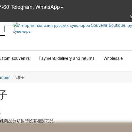
7-60 Telegram, WhatsApp
ustom souvenirs
Payment, delivery and returns
Wholesale
mber
珠子
子
 此商品分類暫時沒有相關商品。