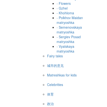
- Flowers
- Gzhel
- Khohloma
- Polkhov Maidan
matryoshka
- Semenovskaya
matryoshka
- Sergiev Posad
matryoshka
- Vyatskaya
matryoshka
Fairy tales
城市的意见
Matreshkas for kids
Celebrities
体育
政治