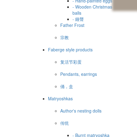
- Hand-painted eggs
- Wooden Christmas
balls
- 鐘聲
Father Frost
宗教
Faberge style products
复活节彩蛋
Pendants, earrings
俑，盒
Matryoshkas
Author's nesting dolls
传统
- Burnt matryoshka