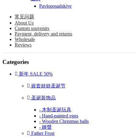
Pavloposadskiye
常见问题
About Us
Custom souvenirs
Payment, delivery and returns
Wholesale
Reviews
Categories
新年 SALE 50%
嵌套娃娃圣诞节
圣诞装饰品
- 木制圣诞玩具
- Hand-painted eggs
- Wooden Christmas balls
- 鐘聲
Father Frost