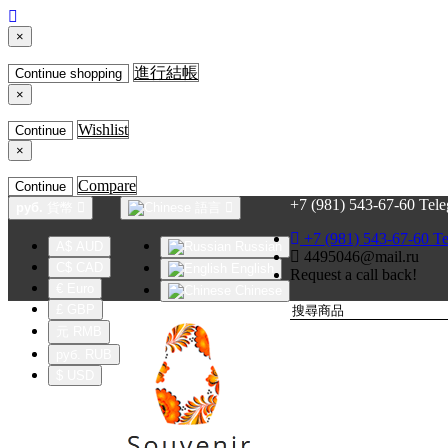
×
進行結帳
Continue shopping
×
Wishlist
Continue
×
Compare
Continue
+7 (981) 543-67-60 Tel
руб.
貨幣
語言
+7 (981) 543-67-60 T
A$ AUD
Russian
4495046@mail.ru
C$ CAD
English
Request a call back!
€ Euro
Chinese
£ GBP
元 RMB
руб. RUB
$ USD