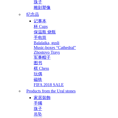
珠子
雕刻塑像
纪念品
记事本
杯 Cups
保温瓶 烧瓶
手电筒
Balalaika, gusli
Music-boxes “Cathedral”
Zhostovo Trays
军事帽子
图书
棋 Chess
玩偶
磁铁
FIFA 2018 SALE
Products from the Ural stones
家居裝飾
手镯
珠子
吊坠