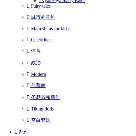
- Vyatskaya matryoshka
Fairy tales
城市的意见
Matreshkas for kids
Celebrities
体育
政治
Modern
芭蕾舞
圣诞节和新年
Tilting dolls
空白套娃
配件