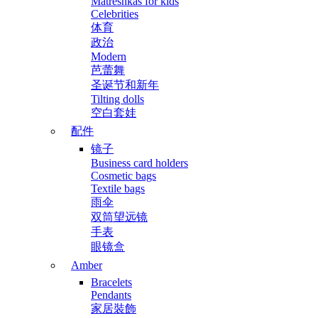
Matreshkas for kids
Celebrities
体育
政治
Modern
芭蕾舞
圣诞节和新年
Tilting dolls
空白套娃
配件
镜子
Business card holders
Cosmetic bags
Textile bags
雨伞
双筒望远镜
手表
眼镜盒
Amber
Bracelets
Pendants
家居裝飾