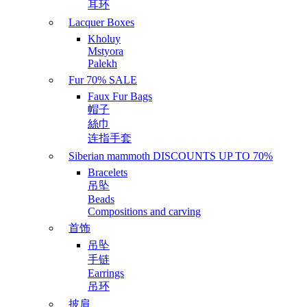
耳环
Lacquer Boxes
Kholuy
Mstyora
Palekh
Fur 70% SALE
Faux Fur Bags
帽子
絲巾
连指手套
Siberian mammoth DISCOUNTS UP TO 70%
Bracelets
吊坠
Beads
Compositions and carving
首饰
吊坠
手链
Earrings
吊环
披肩