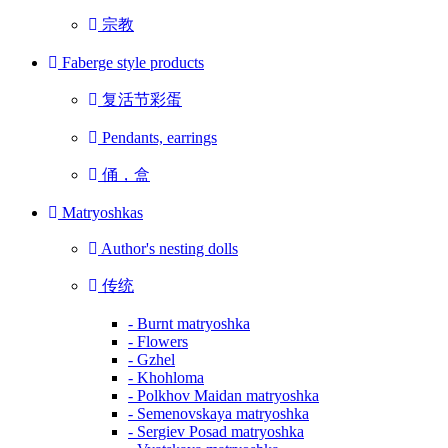
宗教
Faberge style products
复活节彩蛋
Pendants, earrings
俑，盒
Matryoshkas
Author's nesting dolls
传统
- Burnt matryoshka
- Flowers
- Gzhel
- Khohloma
- Polkhov Maidan matryoshka
- Semenovskaya matryoshka
- Sergiev Posad matryoshka