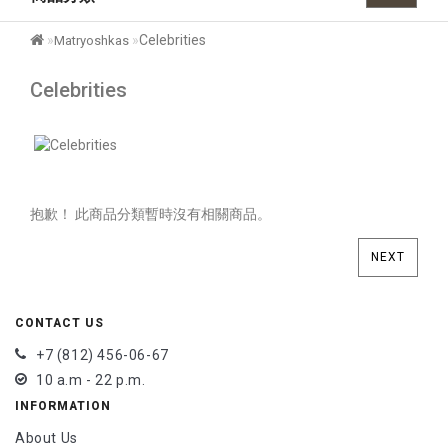
Celebrities
Matryoshkas
Celebrities
抱歉！ 此商品分類暫時沒有相關商品。
NEXT
CONTACT US
+7 (812) 456-06-67
10 a.m - 22 p.m.
INFORMATION
About Us