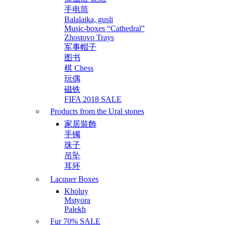
手电筒
Balalaika, gusli
Music-boxes “Cathedral”
Zhostovo Trays
军事帽子
图书
棋 Chess
玩偶
磁铁
FIFA 2018 SALE
Products from the Ural stones
家居裝飾
手镯
珠子
吊坠
耳环
Lacquer Boxes
Kholuy
Mstyora
Palekh
Fur 70% SALE