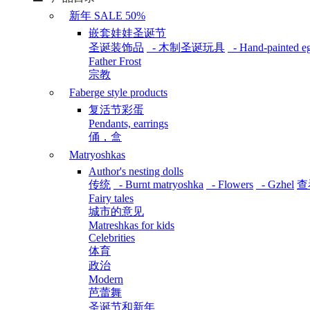
新年 SALE 50%
嵌套娃娃圣诞节
圣诞装饰品
- 木制圣诞玩具
- Hand-painted e
Father Frost
宗教
Faberge style products
复活节彩蛋
Pendants, earrings
俑，盒
Matryoshkas
Author's nesting dolls
传统
- Burnt matryoshka
- Flowers
- Gzhel
查
Fairy tales
城市的意见
Matreshkas for kids
Celebrities
体育
政治
Modern
芭蕾舞
圣诞节和新年