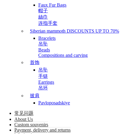
Faux Fur Bags
帽子
絲巾
连指手套
Siberian mammoth DISCOUNTS UP TO 70%
Bracelets
吊坠
Beads
Compositions and carving
首饰
吊坠
手链
Earrings
吊环
披肩
Pavloposadskiye
常见问题
About Us
Custom souvenirs
Payment, delivery and returns