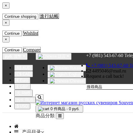
×
進行結帳
Continue shopping
×
Wishlist
Continue
×
Compare
Continue
+7 (981) 543-67-60 Tel
руб.
貨幣
語言
+7 (981) 543-67-60 T
A$ AUD
Russian
4495046@mail.ru
C$ CAD
English
Request a call back!
€ Euro
Chinese
£ GBP
元 RMB
руб. RUB
$ USD
0 件商品 - 0 руб.
商品分類
产品目录