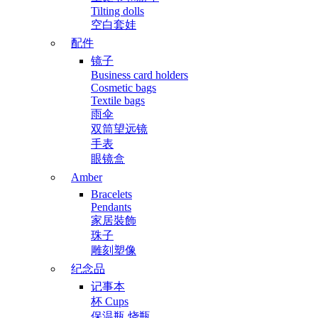
Tilting dolls
空白套娃
配件
镜子
Business card holders
Cosmetic bags
Textile bags
雨伞
双筒望远镜
手表
眼镜盒
Amber
Bracelets
Pendants
家居裝飾
珠子
雕刻塑像
纪念品
记事本
杯 Cups
保温瓶 烧瓶