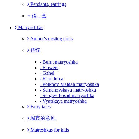
Pendants, earrings
俑，盒
Matryoshkas
Author's nesting dolls
传统
- Burnt matryoshka
- Flowers
- Gzhel
- Khohloma
- Polkhov Maidan matryoshka
- Semenovskaya matryoshka
- Sergiev Posad matryoshka
- Vyatskaya matryoshka
Fairy tales
城市的意见
Matreshkas for kids