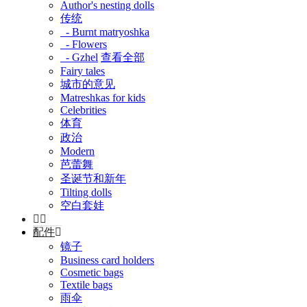
Author's nesting dolls
传统
- Burnt matryoshka
- Flowers
- Gzhel
查看全部
Fairy tales
城市的意见
Matreshkas for kids
Celebrities
体育
政治
Modern
芭蕾舞
圣诞节和新年
Tilting dolls
空白套娃
配件
镜子
Business card holders
Cosmetic bags
Textile bags
雨伞