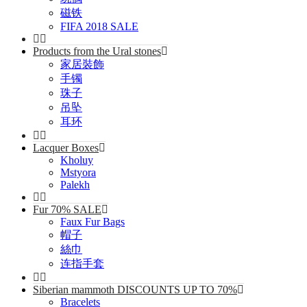
磁铁
FIFA 2018 SALE
Products from the Ural stones
家居裝飾
手镯
珠子
吊坠
耳环
Lacquer Boxes
Kholuy
Mstyora
Palekh
Fur 70% SALE
Faux Fur Bags
帽子
絲巾
连指手套
Siberian mammoth DISCOUNTS UP TO 70%
Bracelets