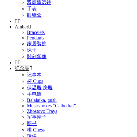
双筒望远镜
手表
眼镜盒
Amber
Bracelets
Pendants
家居裝飾
珠子
雕刻塑像
纪念品
记事本
杯 Cups
保温瓶 烧瓶
手电筒
Balalaika, gusli
Music-boxes “Cathedral”
Zhostovo Trays
军事帽子
图书
棋 Chess
玩偶