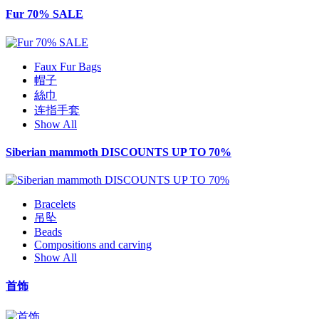
Fur 70% SALE
Faux Fur Bags
帽子
絲巾
连指手套
Show All
Siberian mammoth DISCOUNTS UP TO 70%
Bracelets
吊坠
Beads
Compositions and carving
Show All
首饰