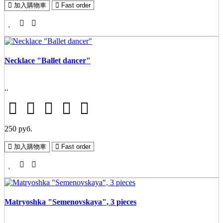
加入購物車
Fast order
Necklace "Ballet dancer"
..
250 руб.
加入購物車
Fast order
Matryoshka "Semenovskaya", 3 pieces