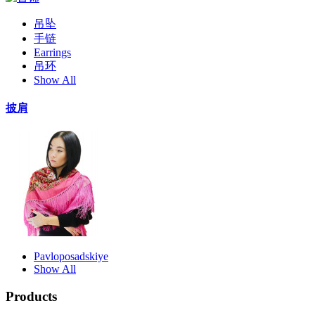
吊坠
手链
Earrings
吊环
Show All
披肩
Pavloposadskiye
Show All
Products