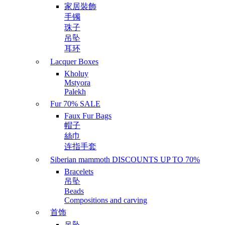
家居裝飾
手镯
珠子
吊坠
耳环
Lacquer Boxes
Kholuy
Mstyora
Palekh
Fur 70% SALE
Faux Fur Bags
帽子
絲巾
连指手套
Siberian mammoth DISCOUNTS UP TO 70%
Bracelets
吊坠
Beads
Compositions and carving
首饰
吊坠