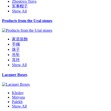
Zhostovo Trays
军事帽子
Show All
Products from the Ural stones
家居裝飾
手镯
珠子
吊坠
耳环
Show All
Lacquer Boxes
Kholuy
Mstyora
Palekh
Show All