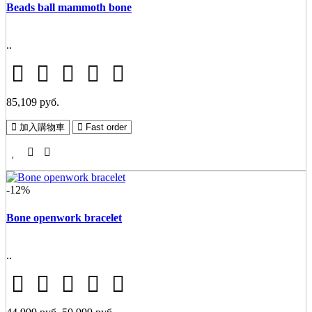
Beads ball mammoth bone
..
85,109 руб.
加入購物車
Fast order
-12%
Bone openwork bracelet
..