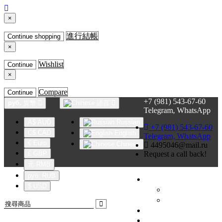
×
進行結帳
Continue shopping
×
Wishlist
Continue
×
Compare
Continue
+7 (981) 543-67-60
руб.
貨幣
語言
Telegram, WhatsApp
A$ AUD
Russian
+7 (981) 543-67-60
C$ CAD
English
Telegram, WhatsApp
€ Euro
Chinese
4495046@mail.ru
£ GBP
Request a call back!
元 RMB
руб. RUB
會員中心
$ USD
註冊
登入
收藏夾(0)
Product Compare (0)