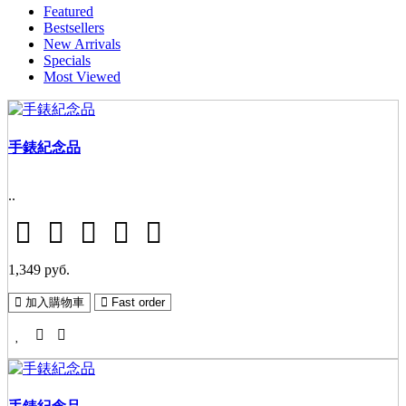
Featured
Bestsellers
New Arrivals
Specials
Most Viewed
手錶紀念品
..
1,349 руб.
加入購物車
Fast order