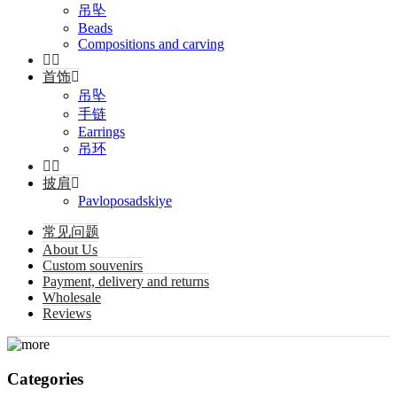
吊坠
Beads
Compositions and carving
首饰
吊坠
手链
Earrings
吊环
披肩
Pavloposadskiye
常见问题
About Us
Custom souvenirs
Payment, delivery and returns
Wholesale
Reviews
Categories