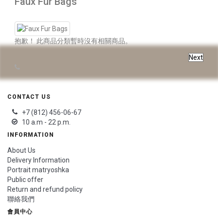
Faux Fur Bags
抱歉！ 此商品分類暫時沒有相關商品。
Next
CONTACT US
+7 (812) 456-06-67
10 a.m - 22 p.m.
INFORMATION
About Us
Delivery Information
Portrait matryoshka
Public offer
Return and refund policy
聯絡我們
會員中心