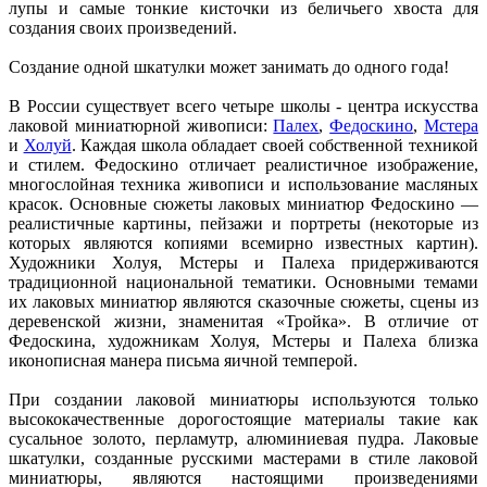
лупы и самые тонкие кисточки из беличьего хвоста для
создания своих произведений.
Создание одной шкатулки может занимать до одного года!
В России существует всего четыре школы - центра искусства
лаковой миниатюрной живописи:
Палех
,
Федоскино
,
Мстера
и
Холуй
. Каждая школа обладает своей собственной техникой
и стилем. Федоскино отличает реалистичное изображение,
многослойная техника живописи и использование масляных
красок. Основные сюжеты лаковых миниатюр Федоскино —
реалистичные картины, пейзажи и портреты (некоторые из
которых являются копиями всемирно известных картин).
Художники Холуя, Мстеры и Палеха придерживаются
традиционной национальной тематики. Основными темами
их лаковых миниатюр являются сказочные сюжеты, сцены из
деревенской жизни, знаменитая «Тройка». В отличие от
Федоскина, художникам Холуя, Мстеры и Палеха близка
иконописная манера письма яичной темперой.
При создании лаковой миниатюры используются только
высококачественные дорогостоящие материалы такие как
сусальное золото, перламутр, алюминиевая пудра. Лаковые
шкатулки, созданные русскими мастерами в стиле лаковой
миниатюры, являются настоящими произведениями