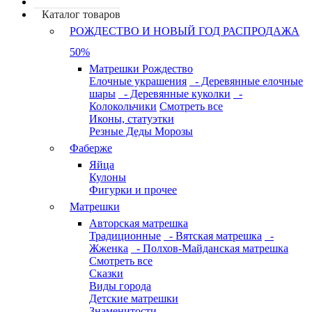
Каталог товаров
РОЖДЕСТВО И НОВЫЙ ГОД РАСПРОДАЖА
50%
Матрешки Рождество
Елочные украшения
- Деревянные елочные
шары
- Деревянные куколки
-
Колокольчики
Смотреть все
Иконы, статуэтки
Резные Деды Морозы
Фаберже
Яйца
Кулоны
Фигурки и прочее
Матрешки
Авторская матрешка
Традиционные
- Вятская матрешка
-
Жженка
- Полхов-Майданская матрешка
Смотреть все
Сказки
Виды города
Детские матрешки
Знаменитости