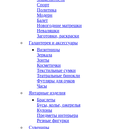
Спорт
Политика
Модерн
Балет
Новогодние матрешки
Неваляшки
Заготовки, раскраски
Галантерея и аксессуары
Визитницы
Зеркала
Зонты
Косметички
Текстильные сумки
Театральные бинокли
Футляры для очков
Часы
Янтарные изделия
Браслеты
Бусы, колье, ожерелья
Кулоны
Предметы интерьера
Резные фигурки
Сувениры