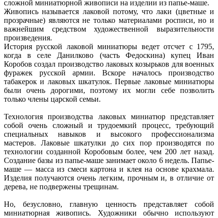
сложной миниатюрной живописи на изделии из папье-маше.
Живопись называется лаковой потому, что лаки (цветные и
прозрачные) являются не только материалами росписи, но и
важнейшим средством художественной выразительности
произведения.
История русской лаковой миниатюры ведет отсчет с 1795,
когда в селе Данилково (часть Федоскина) купец Иван
Коробов создал производство лаковых козырьков для военных
фуражек русской армии. Вскоре началось производство
табакерок и лаковых шкатулок. Первые лаковые миниатюры
были очень дорогими, поэтому их могли себе позволить
только члены царской семьи.
Технология производства лаковых миниатюр представляет
собой очень сложный и трудоемкий процесс, требующий
специальных навыков и высокого профессионализма
мастеров. Лаковые шкатулки до сих пор производятся по
технологии созданной Коробовым более, чем 200 лет назад.
Создание базы из папье-маше занимает около 6 недель. Папье-
маше — масса из смеси картона и клея на основе крахмала.
Изделия получаются очень легким, прочным и, в отличие от
дерева, не подвержены трещинам.
Но, безусловно, главную ценность представляет собой
миниатюрная живопись. Художники обычно используют