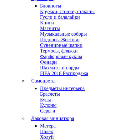
Блокноты
Кружки, стопки, стаканы
Гусли и балалайки
Книги
Магниты
Музыкальные соборы
Подносы Жостово
Сувенирные шапки
Термосы, фляжки
Фарфоровые куклы
Фонари
Шахматы и нарды
FIFA 2018 Распродажа
Самоцветы
Предметы интерьера
Браслеты
Бусы
Кулоны
Серьги
Лаковая миниатюра
Мстера
Палех
Холуй