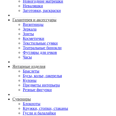
Новогодние матрешки
Неваляшки
Заготовки, раскраски
Галантерея и аксессуары
Визитницы
Зеркала
Зонты
Косметички
Текстильные сумки
Театральные бинокли
Футляры для очков
Часы
Янтарные изделия
Браслеты
Бусы, колье, ожерелья
Кулоны
Предметы интерьера
Резные фигурки
Сувениры
Блокноты
Кружки, стопки, стаканы
Гусли и балалайки