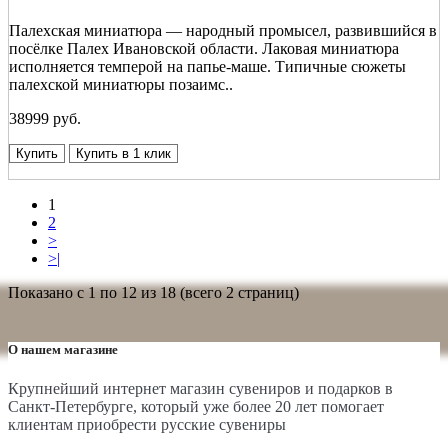
Палехская миниатюра — народный промысел, развившийся в
посёлке Палех Ивановской области. Лаковая миниатюра
исполняется темперой на папье-маше. Типичные сюжеты
палехской миниатюры позаимс..
38999 руб.
Купить
Купить в 1 клик
1
2
>
>|
Показано с 1 по 12 из 18 (всего 2 страниц)
О нашем магазине
Крупнейший интернет магазин сувениров и подарков в
Санкт-Петербурге, который уже более 20 лет помогает
клиентам приобрести русские сувениры