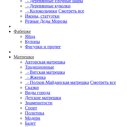
- Деревянные елочные шары
- Деревянные куколки
- Колокольчики
Смотреть все
Иконы, статуэтки
Резные Деды Морозы
Фаберже
Яйца
Кулоны
Фигурки и прочее
Матрешки
Авторская матрешка
Традиционные
- Вятская матрешка
- Жженка
- Полхов-Майданская матрешка
Смотреть все
Сказки
Виды города
Детские матрешки
Знаменитости
Спорт
Политика
Модерн
Балет