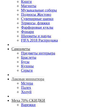
Книги
Магниты
Музыкальные соборы
Подносы Жостово
Сувенирные шапки
Термосы, фляжки
Фарфоровые куклы
Фонари
Шахматы и нарды
FIFA 2018 Распродажа
Самоцветы
Предметы интерьера
Браслеты
Бусы
Кулоны
Серьги
Лаковая миниатюра
Мстера
Палех
Холуй
Меха 70% СКИДКИ
Варежки