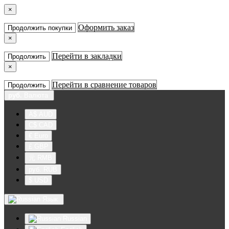
×
Оформить заказ
Продолжить покупки
×
Перейти в закладки
Продолжить
×
Перейти в сравнение товаров
Продолжить
руб.
Валюта
A$ AUD
C$ CAD
€ Euro
£ GBP
元 RMB
руб. RUB
$ USD
Язык
Russian