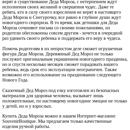
верят в существование Деда Мороза, с нетерпением ждут
исполнения своих желаний и свершения чудес. Даже те
ребята, кто в силу своего взросления не верят в настоящего
Деда Мороза и Снегурочку, все равно в глубине души ждут
новогоднего сюрприза. В то время, как детишки для Деда
Мороза сочиняют письма со своими пожеланиями, их
родители обеспокоены совсем другим - хочется в очередной
раз удивить своего ребенка и поддержать его веру в чудеса.
Помочь родителям в их непростом деле сможет игрушечная
фигура Деда Мороза. Деревянный Дед Мороз не только
послужит оригинальным украшением новогоднего праздника,
но и спустя несколько месяцев сможет порадовать вашего
ребенка, ведь срок его эксплуатации неограничен. Также
возможно его использование на праздновании следующего
Нового Года.
Сказочный Дед Мороз под елку изготовлен из безопасных
материалов для здоровья человека, вызывает лишь
положительные, по настоящему новогодние эмоции не только
у детей, но и у взрослых.
Купить Деда Мороза можно в нашем Интернет-магазине
SouvenirBoutique. Мы предлагаем только качественные
изделия ручной работы.