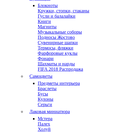
Блокноты
Кружки, стопки, стаканы
Гусли и балалайки
Книги
Магниты
Музыкальные соборы
Подносы Жостово
Сувенирные шапки
Термосы, фляжки
Фарфоровые куклы
Фонари
Шахматы и нарды
FIFA 2018 Распродажа
Самоцветы
Предметы интерьера
Браслеты
Бусы
Кулоны
Серьги
Лаковая миниатюра
Мстера
Палех
Холуй