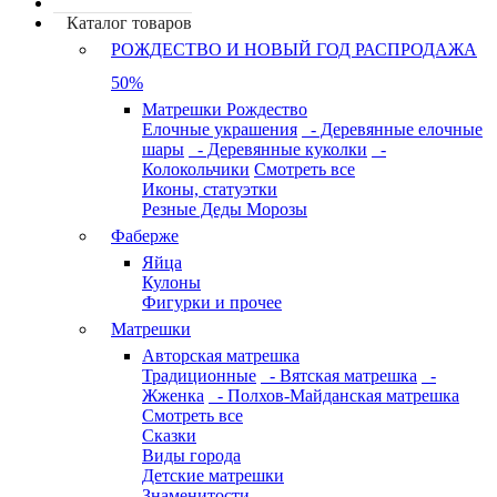
Каталог товаров
РОЖДЕСТВО И НОВЫЙ ГОД РАСПРОДАЖА
50%
Матрешки Рождество
Елочные украшения
- Деревянные елочные
шары
- Деревянные куколки
-
Колокольчики
Смотреть все
Иконы, статуэтки
Резные Деды Морозы
Фаберже
Яйца
Кулоны
Фигурки и прочее
Матрешки
Авторская матрешка
Традиционные
- Вятская матрешка
-
Жженка
- Полхов-Майданская матрешка
Смотреть все
Сказки
Виды города
Детские матрешки
Знаменитости