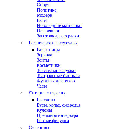
Спорт
Политика
Модерн
Балет
Новогодние матрешки
Неваляшки
Заготовки, раскраски
Галантерея и аксессуары
Визитницы
Зеркала
Зонты
Косметички
Текстильные сумки
Театральные бинокли
Футляры для очков
Часы
Янтарные изделия
Браслеты
Бусы, колье, ожерелья
Кулоны
Предметы интерьера
Резные фигурки
Сувениры