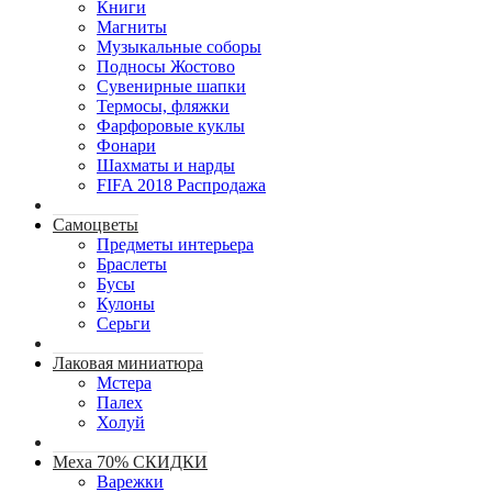
Книги
Магниты
Музыкальные соборы
Подносы Жостово
Сувенирные шапки
Термосы, фляжки
Фарфоровые куклы
Фонари
Шахматы и нарды
FIFA 2018 Распродажа
Самоцветы
Предметы интерьера
Браслеты
Бусы
Кулоны
Серьги
Лаковая миниатюра
Мстера
Палех
Холуй
Меха 70% СКИДКИ
Варежки