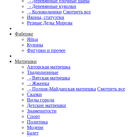
- Деревянные елочные шары
- Деревянные куколки
- Колокольчики
Смотреть все
Иконы, статуэтки
Резные Деды Морозы
Фаберже
Яйца
Кулоны
Фигурки и прочее
Матрешки
Авторская матрешка
Традиционные
- Вятская матрешка
- Жженка
- Полхов-Майданская матрешка
Смотреть все
Сказки
Виды города
Детские матрешки
Знаменитости
Спорт
Политика
Модерн
Балет