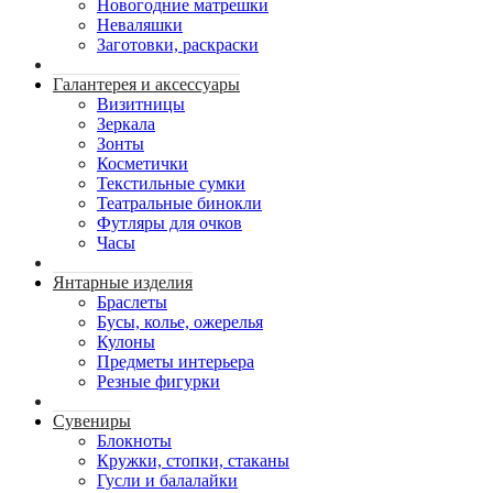
Новогодние матрешки
Неваляшки
Заготовки, раскраски
Галантерея и аксессуары
Визитницы
Зеркала
Зонты
Косметички
Текстильные сумки
Театральные бинокли
Футляры для очков
Часы
Янтарные изделия
Браслеты
Бусы, колье, ожерелья
Кулоны
Предметы интерьера
Резные фигурки
Сувениры
Блокноты
Кружки, стопки, стаканы
Гусли и балалайки