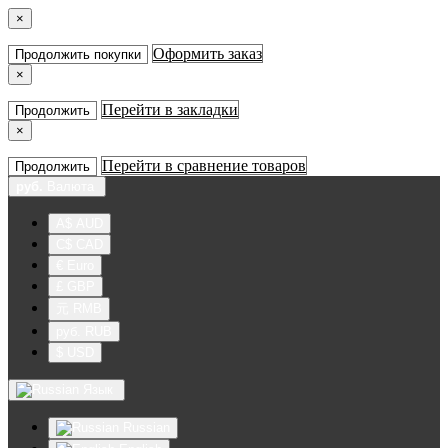
×
Оформить заказ
Продолжить покупки
×
Перейти в закладки
Продолжить
×
Перейти в сравнение товаров
Продолжить
руб.
Валюта
A$ AUD
C$ CAD
€ Euro
£ GBP
元 RMB
руб. RUB
$ USD
Язык
Russian