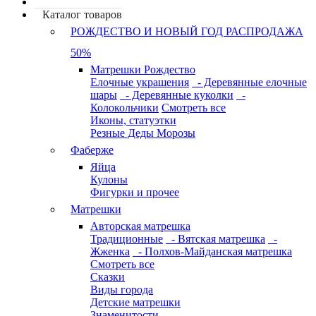
Каталог товаров
РОЖДЕСТВО И НОВЫЙ ГОД РАСПРОДАЖА
50%
Матрешки Рождество
Елочные украшения
- Деревянные елочные
шары
- Деревянные куколки
-
Колокольчики
Смотреть все
Иконы, статуэтки
Резные Деды Морозы
Фаберже
Яйца
Кулоны
Фигурки и прочее
Матрешки
Авторская матрешка
Традиционные
- Вятская матрешка
-
Жженка
- Полхов-Майданская матрешка
Смотреть все
Сказки
Виды города
Детские матрешки
Знаменитости