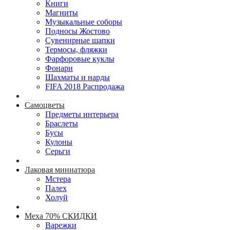
Книги
Магниты
Музыкальные соборы
Подносы Жостово
Сувенирные шапки
Термосы, фляжки
Фарфоровые куклы
Фонари
Шахматы и нарды
FIFA 2018 Распродажа
Самоцветы
Предметы интерьера
Браслеты
Бусы
Кулоны
Серьги
Лаковая миниатюра
Мстера
Палех
Холуй
Меха 70% СКИДКИ
Варежки