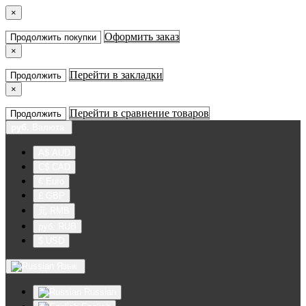
×
Оформить заказ
Продолжить покупки
×
Перейти в закладки
Продолжить
×
Перейти в сравнение товаров
Продолжить
руб.
Валюта
A$ AUD
C$ CAD
€ Euro
£ GBP
元 RMB
руб. RUB
$ USD
Язык
Russian