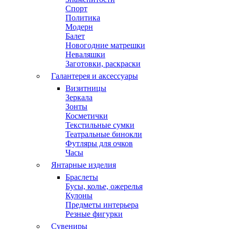
Спорт
Политика
Модерн
Балет
Новогодние матрешки
Неваляшки
Заготовки, раскраски
Галантерея и аксессуары
Визитницы
Зеркала
Зонты
Косметички
Текстильные сумки
Театральные бинокли
Футляры для очков
Часы
Янтарные изделия
Браслеты
Бусы, колье, ожерелья
Кулоны
Предметы интерьера
Резные фигурки
Сувениры