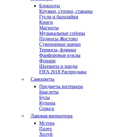
Блокноты
Кружки, стопки, стаканы
Гусли и балалайки
Книги
Магниты
Музыкальные соборы
Подносы Жостово
Сувенирные шапки
Термосы, фляжки
Фарфоровые куклы
Фонари
Шахматы и нарды
FIFA 2018 Распродажа
Самоцветы
Предметы интерьера
Браслеты
Бусы
Кулоны
Серьги
Лаковая миниатюра
Мстера
Палех
Холуй