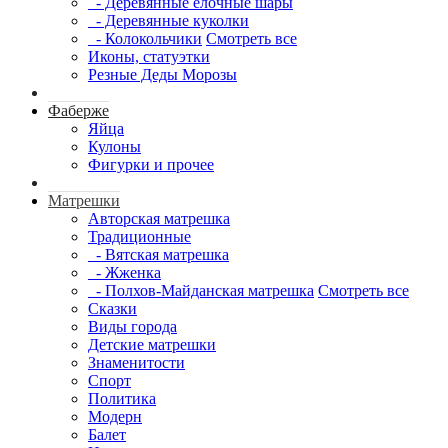
- Деревянные елочные шары
- Деревянные куколки
- Колокольчики
Смотреть все
Иконы, статуэтки
Резные Деды Морозы
Фаберже
Яйца
Кулоны
Фигурки и прочее
Матрешки
Авторская матрешка
Традиционные
- Вятская матрешка
- Жженка
- Полхов-Майданская матрешка
Смотреть все
Сказки
Виды города
Детские матрешки
Знаменитости
Спорт
Политика
Модерн
Балет