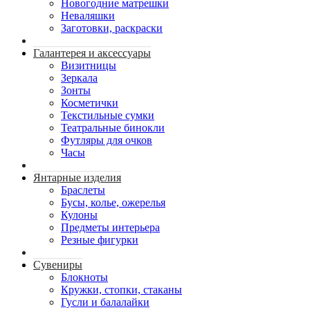
Новогодние матрешки
Неваляшки
Заготовки, раскраски
Галантерея и аксессуары
Визитницы
Зеркала
Зонты
Косметички
Текстильные сумки
Театральные бинокли
Футляры для очков
Часы
Янтарные изделия
Браслеты
Бусы, колье, ожерелья
Кулоны
Предметы интерьера
Резные фигурки
Сувениры
Блокноты
Кружки, стопки, стаканы
Гусли и балалайки