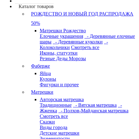
Каталог товаров
РОЖДЕСТВО И НОВЫЙ ГОД РАСПРОДАЖА
50%
Матрешки Рождество
Елочные украшения
- Деревянные елочные
шары
- Деревянные куколки
-
Колокольчики
Смотреть все
Иконы, статуэтки
Резные Деды Морозы
Фаберже
Яйца
Кулоны
Фигурки и прочее
Матрешки
Авторская матрешка
Традиционные
- Вятская матрешка
-
Жженка
- Полхов-Майданская матрешка
Смотреть все
Сказки
Виды города
Детские матрешки
Знаменитости