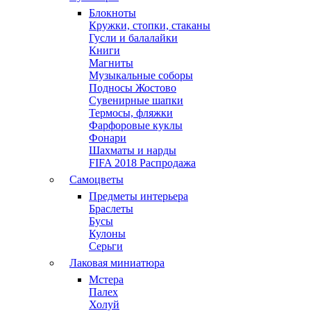
Блокноты
Кружки, стопки, стаканы
Гусли и балалайки
Книги
Магниты
Музыкальные соборы
Подносы Жостово
Сувенирные шапки
Термосы, фляжки
Фарфоровые куклы
Фонари
Шахматы и нарды
FIFA 2018 Распродажа
Самоцветы
Предметы интерьера
Браслеты
Бусы
Кулоны
Серьги
Лаковая миниатюра
Мстера
Палех
Холуй