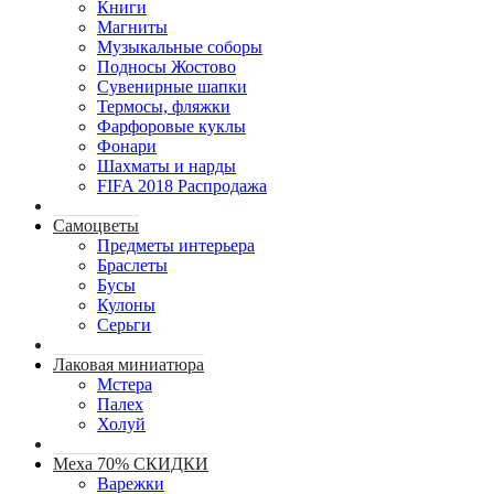
Книги
Магниты
Музыкальные соборы
Подносы Жостово
Сувенирные шапки
Термосы, фляжки
Фарфоровые куклы
Фонари
Шахматы и нарды
FIFA 2018 Распродажа
Самоцветы
Предметы интерьера
Браслеты
Бусы
Кулоны
Серьги
Лаковая миниатюра
Мстера
Палех
Холуй
Меха 70% СКИДКИ
Варежки