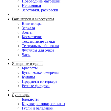
Новогодние матрешки
Неваляшки
Заготовки, раскраски
Галантерея и аксессуары
Визитницы
Зеркала
Зонты
Косметички
Текстильные сумки
Театральные бинокли
Футляры для очков
Часы
Янтарные изделия
Браслеты
Бусы, колье, ожерелья
Кулоны
Предметы интерьера
Резные фигурки
Сувениры
Блокноты
Кружки, стопки, стаканы
Гусли и балалайки