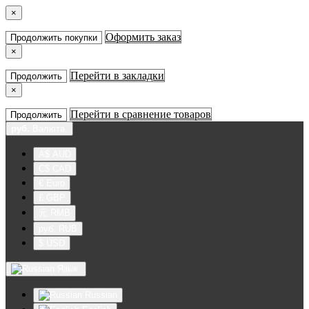
×
Оформить заказ
Продолжить покупки
×
Перейти в закладки
Продолжить
×
Перейти в сравнение товаров
Продолжить
руб.
Валюта
A$ AUD
C$ CAD
€ Euro
£ GBP
元 RMB
руб. RUB
$ USD
Язык
Russian