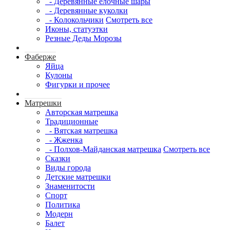
- Деревянные елочные шары
- Деревянные куколки
- Колокольчики
Смотреть все
Иконы, статуэтки
Резные Деды Морозы
Фаберже
Яйца
Кулоны
Фигурки и прочее
Матрешки
Авторская матрешка
Традиционные
- Вятская матрешка
- Жженка
- Полхов-Майданская матрешка
Смотреть все
Сказки
Виды города
Детские матрешки
Знаменитости
Спорт
Политика
Модерн
Балет