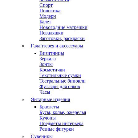
Спорт
Политика
Модерн
Балет
Новогодние матрешки
Неваляшки
Заготовки, раскраски
Галантерея и аксессуары
Визитницы
Зеркала
Зонты
Косметички
Текстильные сумки
Театральные бинокли
Футляры для очков
Часы
Янтарные изделия
Браслеты
Бусы, колье, ожерелья
Кулоны
Предметы интерьера
Резные фигурки
Сувениры