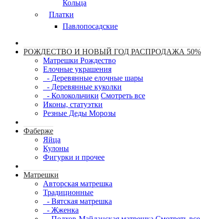
Кольца
Платки
Павлопосадские
РОЖДЕСТВО И НОВЫЙ ГОД РАСПРОДАЖА 50%
Матрешки Рождество
Елочные украшения
- Деревянные елочные шары
- Деревянные куколки
- Колокольчики
Смотреть все
Иконы, статуэтки
Резные Деды Морозы
Фаберже
Яйца
Кулоны
Фигурки и прочее
Матрешки
Авторская матрешка
Традиционные
- Вятская матрешка
- Жженка
- Полхов-Майданская матрешка
Смотреть все