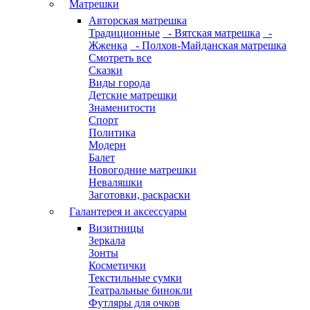
Матрешки
Авторская матрешка
Традиционные
- Вятская матрешка
-
Жженка
- Полхов-Майданская матрешка
Смотреть все
Сказки
Виды города
Детские матрешки
Знаменитости
Спорт
Политика
Модерн
Балет
Новогодние матрешки
Неваляшки
Заготовки, раскраски
Галантерея и аксессуары
Визитницы
Зеркала
Зонты
Косметички
Текстильные сумки
Театральные бинокли
Футляры для очков