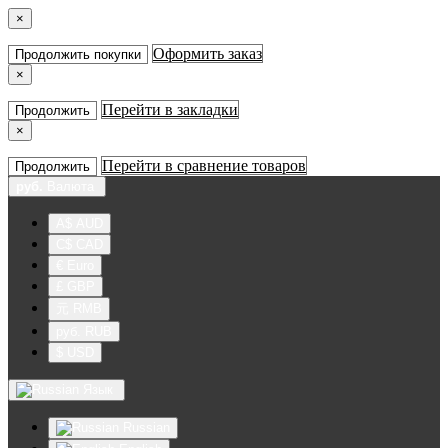
×
Оформить заказ
Продолжить покупки
×
Перейти в закладки
Продолжить
×
Перейти в сравнение товаров
Продолжить
руб.
Валюта
A$ AUD
C$ CAD
€ Euro
£ GBP
元 RMB
руб. RUB
$ USD
Язык
Russian