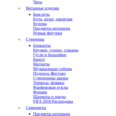
Часы
Янтарные изделия
Браслеты
Бусы, колье, ожерелья
Кулоны
Предметы интерьера
Резные фигурки
Сувениры
Блокноты
Кружки, стопки, стаканы
Гусли и балалайки
Книги
Магниты
Музыкальные соборы
Подносы Жостово
Сувенирные шапки
Термосы, фляжки
Фарфоровые куклы
Фонари
Шахматы и нарды
FIFA 2018 Распродажа
Самоцветы
Предметы интерьера