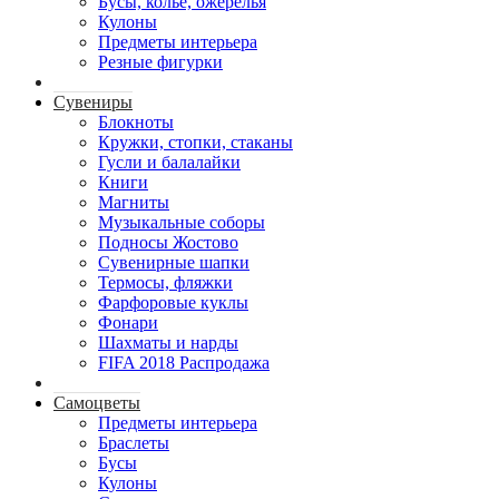
Бусы, колье, ожерелья
Кулоны
Предметы интерьера
Резные фигурки
Сувениры
Блокноты
Кружки, стопки, стаканы
Гусли и балалайки
Книги
Магниты
Музыкальные соборы
Подносы Жостово
Сувенирные шапки
Термосы, фляжки
Фарфоровые куклы
Фонари
Шахматы и нарды
FIFA 2018 Распродажа
Самоцветы
Предметы интерьера
Браслеты
Бусы
Кулоны