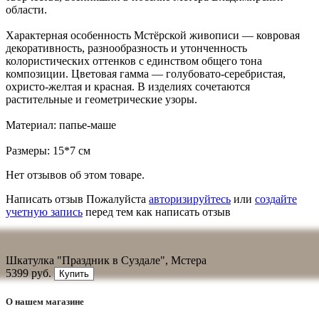
области.
Характерная особенность Мстёрской живописи — ковровая
декоративность, разнообразность и утонченность
колористических оттенков с единством общего тона
композиции. Цветовая гамма — голубовато-серебристая,
охристо-желтая и красная. В изделиях сочетаются
растительные и геометрические узоры.
Материал: папье-маше
Размеры: 15*7 см
Нет отзывов об этом товаре.
Написать отзыв
Пожалуйста
авторизируйтесь
или
создайте
учетную запись
перед тем как написать отзыв
Шкатулка "Праздник в Суздале", Мстера
5399 руб.
Купить
О нашем магазине