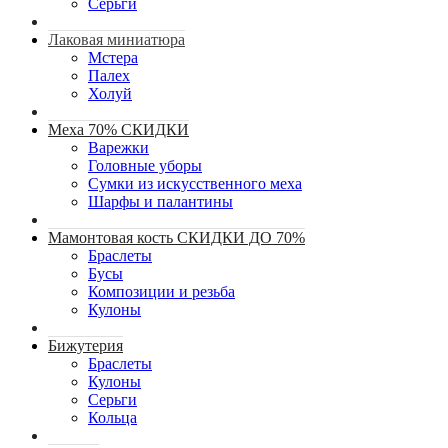
Серьги
Лаковая миниатюра
Мстера
Палех
Холуй
Меха 70% СКИДКИ
Варежки
Головные уборы
Сумки из искусственного меха
Шарфы и палантины
Мамонтовая кость СКИДКИ ДО 70%
Браслеты
Бусы
Композиции и резьба
Кулоны
Бижутерия
Браслеты
Кулоны
Серьги
Кольца