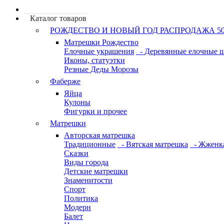
Каталог товаров
РОЖДЕСТВО И НОВЫЙ ГОД РАСПРОДАЖА 5
Матрешки Рождество
Елочные украшения
- Деревянные елочные 
Иконы, статуэтки
Резные Деды Морозы
Фаберже
Яйца
Кулоны
Фигурки и прочее
Матрешки
Авторская матрешка
Традиционные
- Вятская матрешка
- Жженк
Сказки
Виды города
Детские матрешки
Знаменитости
Спорт
Политика
Модерн
Балет