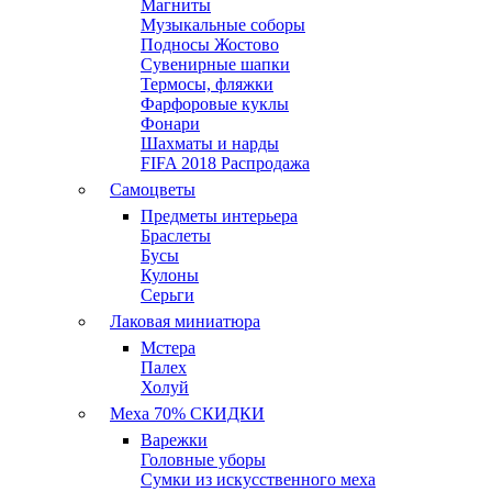
Магниты
Музыкальные соборы
Подносы Жостово
Сувенирные шапки
Термосы, фляжки
Фарфоровые куклы
Фонари
Шахматы и нарды
FIFA 2018 Распродажа
Самоцветы
Предметы интерьера
Браслеты
Бусы
Кулоны
Серьги
Лаковая миниатюра
Мстера
Палех
Холуй
Меха 70% СКИДКИ
Варежки
Головные уборы
Сумки из искусственного меха