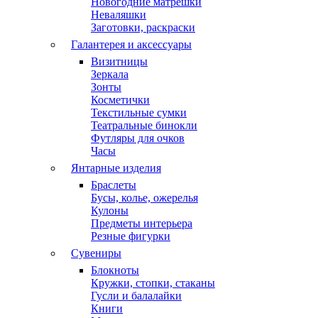
Новогодние матрешки
Неваляшки
Заготовки, раскраски
Галантерея и аксессуары
Визитницы
Зеркала
Зонты
Косметички
Текстильные сумки
Театральные бинокли
Футляры для очков
Часы
Янтарные изделия
Браслеты
Бусы, колье, ожерелья
Кулоны
Предметы интерьера
Резные фигурки
Сувениры
Блокноты
Кружки, стопки, стаканы
Гусли и балалайки
Книги