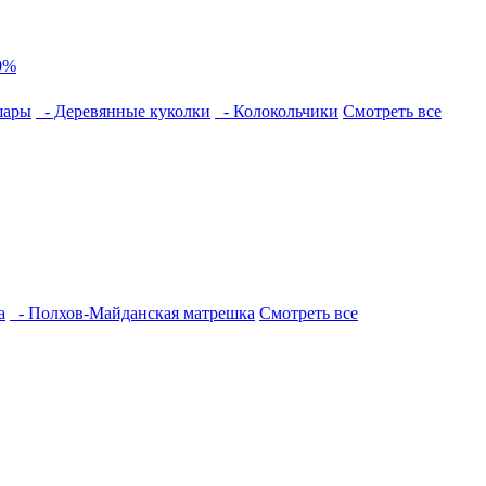
0%
шары
- Деревянные куколки
- Колокольчики
Смотреть все
а
- Полхов-Майданская матрешка
Смотреть все