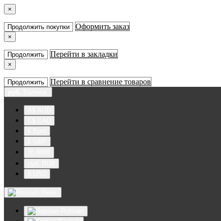
×
Оформить заказ
Продолжить покупки
×
Перейти в закладки
Продолжить
×
Перейти в сравнение товаров
Продолжить
руб.
Валюта
A$ AUD
C$ CAD
€ Euro
£ GBP
元 RMB
руб. RUB
$ USD
Язык
Russian