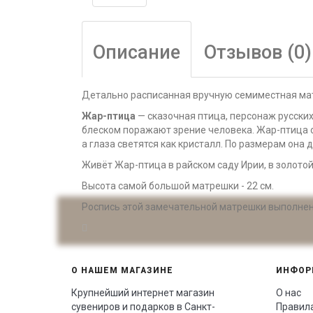
Описание
Отзывов (0)
Детально расписанная вручную семиместная м
Жар-птица
— сказочная птица, персонаж русских
блеском поражают зрение человека. Жар-птица о
а глаза светятся как кристалл. По размерам она 
Живёт Жар-птица в райском саду Ирии, в золотой
Высота самой большой матрешки - 22 см.
Роспись этой замечательной матрешки выполнена
О НАШЕМ МАГАЗИНЕ
ИНФОР
Крупнейший интернет магазин
О нас
сувениров и подарков в Санкт-
Правил