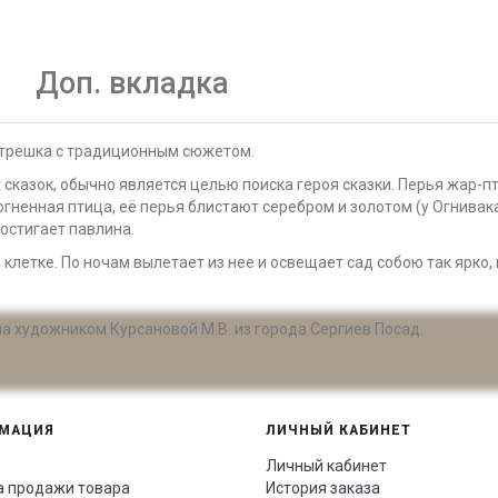
Доп. вкладка
атрешка с традиционным сюжетом.
 сказок, обычно является целью поиска героя сказки. Перья жар-
гненная птица, её перья блистают серебром и золотом (у Огнивак
достигает павлина.
 клетке. По ночам вылетает из нее и освещает сад собою так ярко,
 художником Курсановой М.В. из города Сергиев Посад.
МАЦИЯ
ЛИЧНЫЙ КАБИНЕТ
Личный кабинет
а продажи товара
История заказа