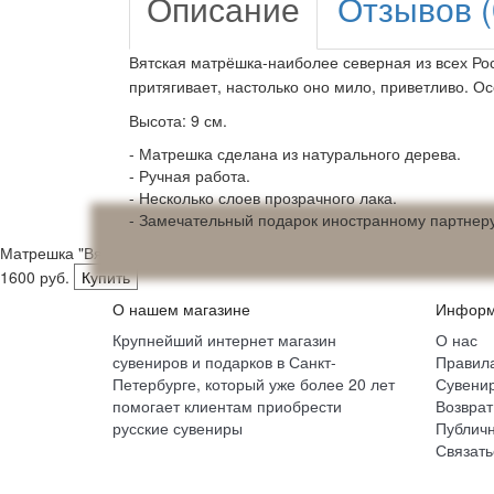
Описание
Отзывов (
Вятская матрёшка-наиболее северная из всех Рос
притягивает, настолько оно мило, приветливо. О
Высота: 9 см.
- Матрешка сделана из натурального дерева.
- Ручная работа.
- Несколько слоев прозрачного лака.
- Замечательный подарок иностранному партнеру
Матрешка "Вятская, с цветами", 5 мест
1600 руб.
Купить
О нашем магазине
Информ
Крупнейший интернет магазин
О нас
сувениров и подарков в Санкт-
Правила
Петербурге, который уже более 20 лет
Сувенир
помогает клиентам приобрести
Возврат
русские сувениры
Публич
Связать