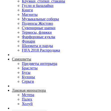
Кружки, стопки, стаканы
Гусли и балалайки
Книги
Магниты
Музыкальные соборы
Подносы Жостово
Сувенирные шапки
Термосы, фляжки
Фарфоровые куклы
Фонари
Шахматы и нарды
FIFA 2018 Распродажа
Самоцветы
Предметы интерьера
Браслеты
Бусы
Кулоны
Серьги
Лаковая миниатюра
Мстера
Палех
Холуй