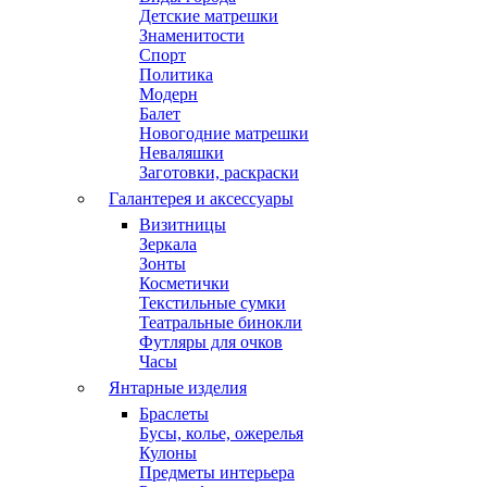
Детские матрешки
Знаменитости
Спорт
Политика
Модерн
Балет
Новогодние матрешки
Неваляшки
Заготовки, раскраски
Галантерея и аксессуары
Визитницы
Зеркала
Зонты
Косметички
Текстильные сумки
Театральные бинокли
Футляры для очков
Часы
Янтарные изделия
Браслеты
Бусы, колье, ожерелья
Кулоны
Предметы интерьера