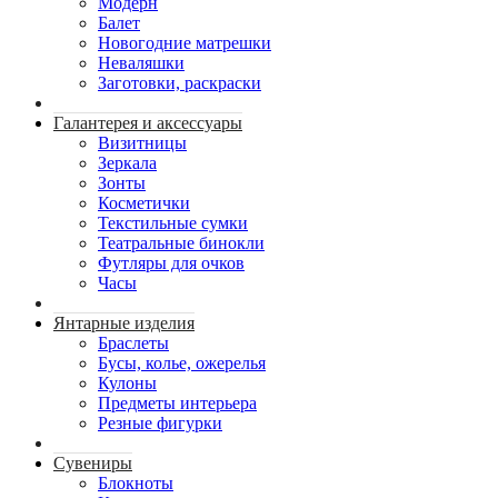
Модерн
Балет
Новогодние матрешки
Неваляшки
Заготовки, раскраски
Галантерея и аксессуары
Визитницы
Зеркала
Зонты
Косметички
Текстильные сумки
Театральные бинокли
Футляры для очков
Часы
Янтарные изделия
Браслеты
Бусы, колье, ожерелья
Кулоны
Предметы интерьера
Резные фигурки
Сувениры
Блокноты