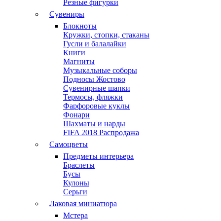
Резные фигурки
Сувениры
Блокноты
Кружки, стопки, стаканы
Гусли и балалайки
Книги
Магниты
Музыкальные соборы
Подносы Жостово
Сувенирные шапки
Термосы, фляжки
Фарфоровые куклы
Фонари
Шахматы и нарды
FIFA 2018 Распродажа
Самоцветы
Предметы интерьера
Браслеты
Бусы
Кулоны
Серьги
Лаковая миниатюра
Мстера