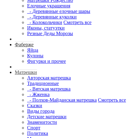
Матрешки Рождество
Елочные украшения
- Деревянные елочные шары
- Деревянные куколки
- Колокольчики
Смотреть все
Иконы, статуэтки
Резные Деды Морозы
Фаберже
Яйца
Кулоны
Фигурки и прочее
Матрешки
Авторская матрешка
Традиционные
- Вятская матрешка
- Жженка
- Полхов-Майданская матрешка
Смотреть все
Сказки
Виды города
Детские матрешки
Знаменитости
Спорт
Политика