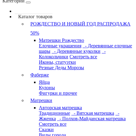
Категории
Каталог товаров
РОЖДЕСТВО И НОВЫЙ ГОД РАСПРОДАЖА
50%
Матрешки Рождество
Елочные украшения
- Деревянные елочные
шары
- Деревянные куколки
-
Колокольчики
Смотреть все
Иконы, статуэтки
Резные Деды Морозы
Фаберже
Яйца
Кулоны
Фигурки и прочее
Матрешки
Авторская матрешка
Традиционные
- Вятская матрешка
-
Жженка
- Полхов-Майданская матрешка
Смотреть все
Сказки
Виды города