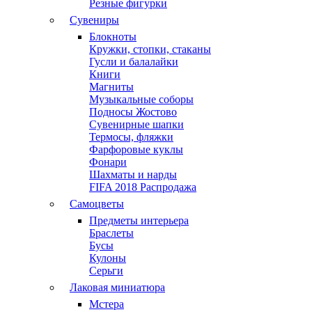
Резные фигурки
Сувениры
Блокноты
Кружки, стопки, стаканы
Гусли и балалайки
Книги
Магниты
Музыкальные соборы
Подносы Жостово
Сувенирные шапки
Термосы, фляжки
Фарфоровые куклы
Фонари
Шахматы и нарды
FIFA 2018 Распродажа
Самоцветы
Предметы интерьера
Браслеты
Бусы
Кулоны
Серьги
Лаковая миниатюра
Мстера