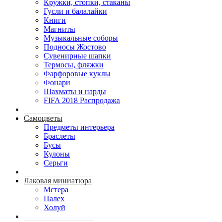
Кружки, стопки, стаканы
Гусли и балалайки
Книги
Магниты
Музыкальные соборы
Подносы Жостово
Сувенирные шапки
Термосы, фляжки
Фарфоровые куклы
Фонари
Шахматы и нарды
FIFA 2018 Распродажа
Самоцветы
Предметы интерьера
Браслеты
Бусы
Кулоны
Серьги
Лаковая миниатюра
Мстера
Палех
Холуй