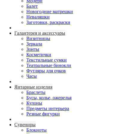
Модерн
Балет
Новогодние матрешки
Неваляшки
Заготовки, раскраски
Галантерея и аксессуары
Визитницы
Зеркала
Зонты
Косметички
Текстильные сумки
Театральные бинокли
Футляры для очков
Часы
Янтарные изделия
Браслеты
Бусы, колье, ожерелья
Кулоны
Предметы интерьера
Резные фигурки
Сувениры
Блокноты