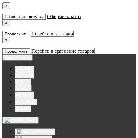
×
Оформить заказ
Продолжить покупки
×
Перейти в закладки
Продолжить
×
Перейти в сравнение товаров
Продолжить
руб.
Валюта
A$ AUD
C$ CAD
€ Euro
£ GBP
元 RMB
руб. RUB
$ USD
Язык
Russian