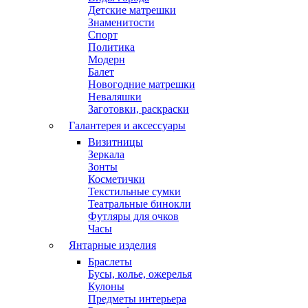
Детские матрешки
Знаменитости
Спорт
Политика
Модерн
Балет
Новогодние матрешки
Неваляшки
Заготовки, раскраски
Галантерея и аксессуары
Визитницы
Зеркала
Зонты
Косметички
Текстильные сумки
Театральные бинокли
Футляры для очков
Часы
Янтарные изделия
Браслеты
Бусы, колье, ожерелья
Кулоны
Предметы интерьера