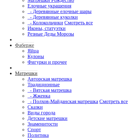
Матрешки Рождество
Елочные украшения
- Деревянные елочные шары
- Деревянные куколки
- Колокольчики
Смотреть все
Иконы, статуэтки
Резные Деды Морозы
Фаберже
Яйца
Кулоны
Фигурки и прочее
Матрешки
Авторская матрешка
Традиционные
- Вятская матрешка
- Жженка
- Полхов-Майданская матрешка
Смотреть все
Сказки
Виды города
Детские матрешки
Знаменитости
Спорт
Политика