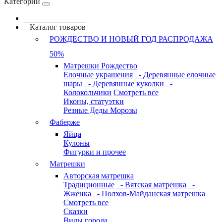
Категории
Каталог товаров
РОЖДЕСТВО И НОВЫЙ ГОД РАСПРОДАЖА
50%
Матрешки Рождество
Елочные украшения
- Деревянные елочные
шары
- Деревянные куколки
-
Колокольчики
Смотреть все
Иконы, статуэтки
Резные Деды Морозы
Фаберже
Яйца
Кулоны
Фигурки и прочее
Матрешки
Авторская матрешка
Традиционные
- Вятская матрешка
-
Жженка
- Полхов-Майданская матрешка
Смотреть все
Сказки
Виды города