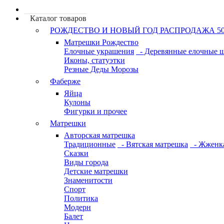
Каталог товаров
РОЖДЕСТВО И НОВЫЙ ГОД РАСПРОДАЖА 5
Матрешки Рождество
Елочные украшения
- Деревянные елочные 
Иконы, статуэтки
Резные Деды Морозы
Фаберже
Яйца
Кулоны
Фигурки и прочее
Матрешки
Авторская матрешка
Традиционные
- Вятская матрешка
- Жженк
Сказки
Виды города
Детские матрешки
Знаменитости
Спорт
Политика
Модерн
Балет