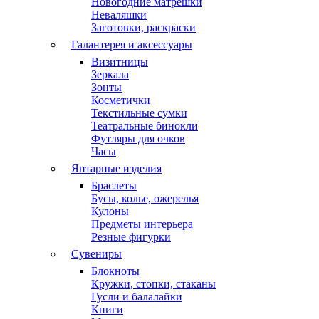
Новогодние матрешки
Неваляшки
Заготовки, раскраски
Галантерея и аксессуары
Визитницы
Зеркала
Зонты
Косметички
Текстильные сумки
Театральные бинокли
Футляры для очков
Часы
Янтарные изделия
Браслеты
Бусы, колье, ожерелья
Кулоны
Предметы интерьера
Резные фигурки
Сувениры
Блокноты
Кружки, стопки, стаканы
Гусли и балалайки
Книги