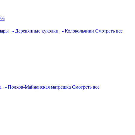
0%
шары
- Деревянные куколки
- Колокольчики
Смотреть все
а
- Полхов-Майданская матрешка
Смотреть все