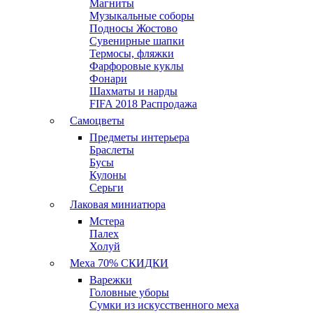
Магниты
Музыкальные соборы
Подносы Жостово
Сувенирные шапки
Термосы, фляжки
Фарфоровые куклы
Фонари
Шахматы и нарды
FIFA 2018 Распродажа
Самоцветы
Предметы интерьера
Браслеты
Бусы
Кулоны
Серьги
Лаковая миниатюра
Мстера
Палех
Холуй
Меха 70% СКИДКИ
Варежки
Головные уборы
Сумки из искусственного меха