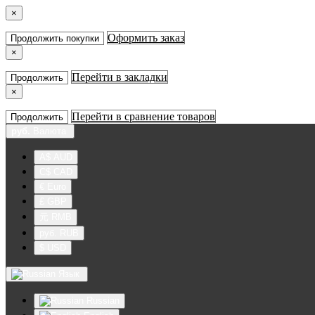
×
Оформить заказ
Продолжить покупки
×
Перейти в закладки
Продолжить
×
Перейти в сравнение товаров
Продолжить
руб.
Валюта
A$ AUD
C$ CAD
€ Euro
£ GBP
元 RMB
руб. RUB
$ USD
Язык
Russian