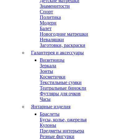
Детские матрешки
Знаменитости
Спорт
Политика
Модерн
Балет
Новогодние матрешки
Неваляшки
Заготовки, раскраски
Галантерея и аксессуары
Визитницы
Зеркала
Зонты
Косметички
Текстильные сумки
Театральные бинокли
Футляры для очков
Часы
Янтарные изделия
Браслеты
Бусы, колье, ожерелья
Кулоны
Предметы интерьера
Резные фигурки