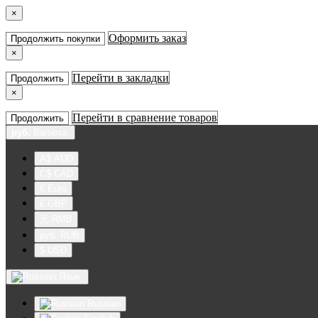
×
Оформить заказ
Продолжить покупки
×
Перейти в закладки
Продолжить
×
Перейти в сравнение товаров
Продолжить
руб.
Валюта
A$ AUD
C$ CAD
€ Euro
£ GBP
元 RMB
руб. RUB
$ USD
Язык
Russian