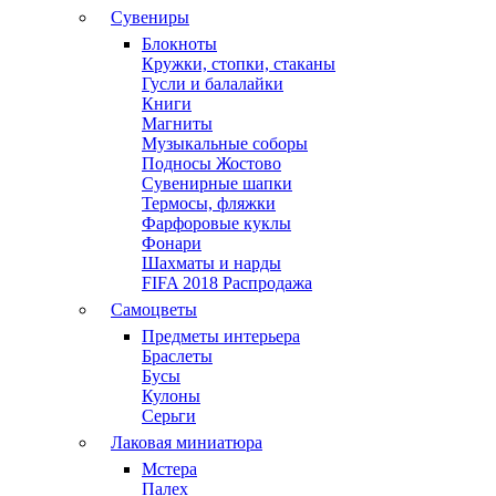
Сувениры
Блокноты
Кружки, стопки, стаканы
Гусли и балалайки
Книги
Магниты
Музыкальные соборы
Подносы Жостово
Сувенирные шапки
Термосы, фляжки
Фарфоровые куклы
Фонари
Шахматы и нарды
FIFA 2018 Распродажа
Самоцветы
Предметы интерьера
Браслеты
Бусы
Кулоны
Серьги
Лаковая миниатюра
Мстера
Палех