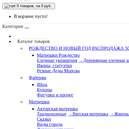
0
товаров, на 0 руб.
В корзине пусто!
Категории
Каталог товаров
РОЖДЕСТВО И НОВЫЙ ГОД РАСПРОДАЖА 5
Матрешки Рождество
Елочные украшения
- Деревянные елочные 
Иконы, статуэтки
Резные Деды Морозы
Фаберже
Яйца
Кулоны
Фигурки и прочее
Матрешки
Авторская матрешка
Традиционные
- Вятская матрешка
- Жженк
Сказки
Виды города