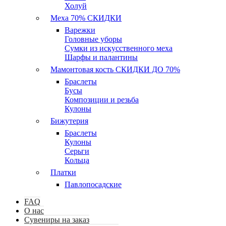
Холуй
Меха 70% СКИДКИ
Варежки
Головные уборы
Сумки из искусственного меха
Шарфы и палантины
Мамонтовая кость СКИДКИ ДО 70%
Браслеты
Бусы
Композиции и резьба
Кулоны
Бижутерия
Браслеты
Кулоны
Серьги
Кольца
Платки
Павлопосадские
FAQ
О нас
Сувениры на заказ