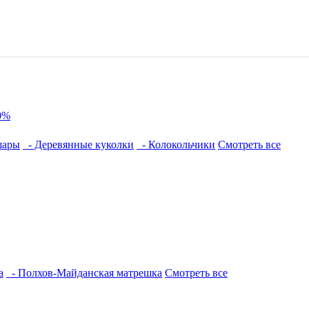
0%
шары
- Деревянные куколки
- Колокольчики
Смотреть все
а
- Полхов-Майданская матрешка
Смотреть все