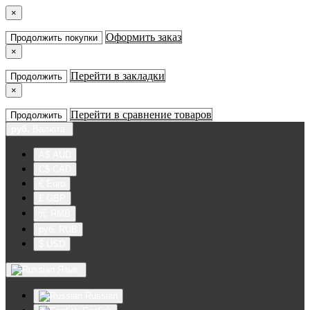
×
Оформить заказ
Продолжить покупки
×
Перейти в закладки
Продолжить
×
Перейти в сравнение товаров
Продолжить
руб.
Валюта
A$ AUD
C$ CAD
€ Euro
£ GBP
元 RMB
руб. RUB
$ USD
Язык
Russian