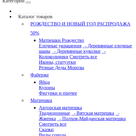
Категории
Каталог товаров
РОЖДЕСТВО И НОВЫЙ ГОД РАСПРОДАЖА
50%
Матрешки Рождество
Елочные украшения
- Деревянные елочные
шары
- Деревянные куколки
-
Колокольчики
Смотреть все
Иконы, статуэтки
Резные Деды Морозы
Фаберже
Яйца
Кулоны
Фигурки и прочее
Матрешки
Авторская матрешка
Традиционные
- Вятская матрешка
-
Жженка
- Полхов-Майданская матрешка
Смотреть все
Сказки
Виды города