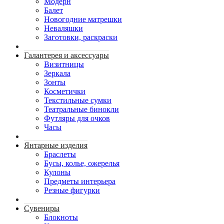
Модерн
Балет
Новогодние матрешки
Неваляшки
Заготовки, раскраски
Галантерея и аксессуары
Визитницы
Зеркала
Зонты
Косметички
Текстильные сумки
Театральные бинокли
Футляры для очков
Часы
Янтарные изделия
Браслеты
Бусы, колье, ожерелья
Кулоны
Предметы интерьера
Резные фигурки
Сувениры
Блокноты