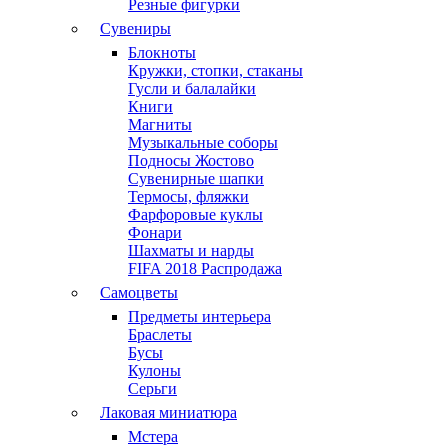
Резные фигурки
Сувениры
Блокноты
Кружки, стопки, стаканы
Гусли и балалайки
Книги
Магниты
Музыкальные соборы
Подносы Жостово
Сувенирные шапки
Термосы, фляжки
Фарфоровые куклы
Фонари
Шахматы и нарды
FIFA 2018 Распродажа
Самоцветы
Предметы интерьера
Браслеты
Бусы
Кулоны
Серьги
Лаковая миниатюра
Мстера