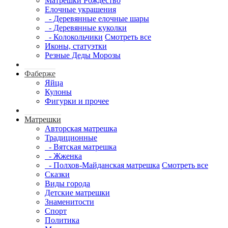
Матрешки Рождество
Елочные украшения
- Деревянные елочные шары
- Деревянные куколки
- Колокольчики
Смотреть все
Иконы, статуэтки
Резные Деды Морозы
Фаберже
Яйца
Кулоны
Фигурки и прочее
Матрешки
Авторская матрешка
Традиционные
- Вятская матрешка
- Жженка
- Полхов-Майданская матрешка
Смотреть все
Сказки
Виды города
Детские матрешки
Знаменитости
Спорт
Политика