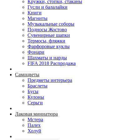
Кружки, стопки, стаканы
Гусли и балалайки
Книги
Магниты
Музыкальные соборы
Подносы Жостово
Сувенирные шапки
Термосы, фляжки
Фарфоровые куклы
Фонари
Шахматы и нарды
FIFA 2018 Распродажа
Самоцветы
Предметы интерьера
Браслеты
Бусы
Кулоны
Серьги
Лаковая миниатюра
Мстера
Палех
Холуй