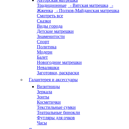
Авторская матрешка
Традиционные
- Вятская матрешка
-
Жженка
- Полхов-Майданская матрешка
Смотреть все
Сказки
Виды города
Детские матрешки
Знаменитости
Спорт
Политика
Модерн
Балет
Новогодние матрешки
Неваляшки
Заготовки, раскраски
Галантерея и аксессуары
Визитницы
Зеркала
Зонты
Косметички
Текстильные сумки
Театральные бинокли
Футляры для очков
Часы