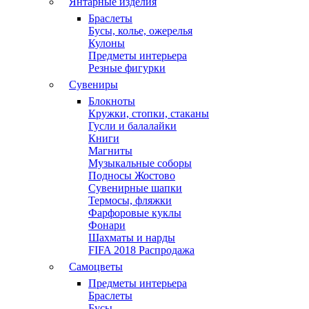
Янтарные изделия
Браслеты
Бусы, колье, ожерелья
Кулоны
Предметы интерьера
Резные фигурки
Сувениры
Блокноты
Кружки, стопки, стаканы
Гусли и балалайки
Книги
Магниты
Музыкальные соборы
Подносы Жостово
Сувенирные шапки
Термосы, фляжки
Фарфоровые куклы
Фонари
Шахматы и нарды
FIFA 2018 Распродажа
Самоцветы
Предметы интерьера
Браслеты
Бусы