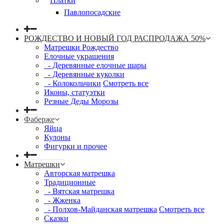
Платки
Павлопосадские
РОЖДЕСТВО И НОВЫЙ ГОД РАСПРОДАЖА 50%
Матрешки Рождество
Елочные украшения
- Деревянные елочные шары
- Деревянные куколки
- Колокольчики
Смотреть все
Иконы, статуэтки
Резные Деды Морозы
Фаберже
Яйца
Кулоны
Фигурки и прочее
Матрешки
Авторская матрешка
Традиционные
- Вятская матрешка
- Жженка
- Полхов-Майданская матрешка
Смотреть все
Сказки