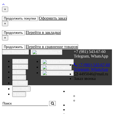
×
Оформить заказ
Продолжить покупки
×
Перейти в закладки
Продолжить
×
Перейти в сравнение товаров
Продолжить
+7 (981) 543-67-60
руб.
Валюта
Язык
Telegram, WhatsApp
A$ AUD
Russian
+7 (981) 543-67-60
C$ CAD
English
Telegram, WhatsApp
€ Euro
Chinese
4495046@mail.ru
£ GBP
Заказ звонка
元 RMB
руб. RUB
Личный кабинет
$ USD
Регистрация
Авторизация
Закладки (0)
Сравнение товаров (0)