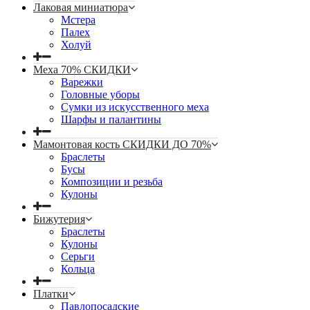
Лаковая миниатюра
Мстера
Палех
Холуй
Меха 70% СКИДКИ
Варежки
Головные уборы
Сумки из искусственного меха
Шарфы и палантины
Мамонтовая кость СКИДКИ ДО 70%
Браслеты
Бусы
Композиции и резьба
Кулоны
Бижутерия
Браслеты
Кулоны
Серьги
Кольца
Платки
Павлопосадские