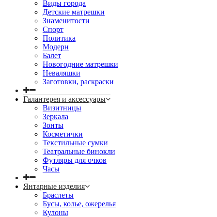
Виды города
Детские матрешки
Знаменитости
Спорт
Политика
Модерн
Балет
Новогодние матрешки
Неваляшки
Заготовки, раскраски
Галантерея и аксессуары
Визитницы
Зеркала
Зонты
Косметички
Текстильные сумки
Театральные бинокли
Футляры для очков
Часы
Янтарные изделия
Браслеты
Бусы, колье, ожерелья
Кулоны