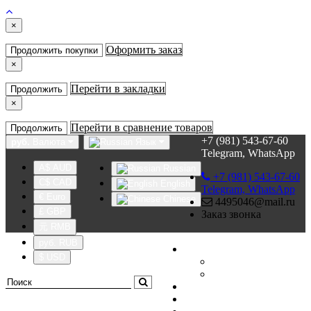
×
Оформить заказ
Продолжить покупки
×
Перейти в закладки
Продолжить
×
Перейти в сравнение товаров
Продолжить
+7 (981) 543-67-60
руб.
Валюта
Язык
Telegram, WhatsApp
A$ AUD
Russian
+7 (981) 543-67-60
C$ CAD
English
Telegram, WhatsApp
€ Euro
Chinese
4495046@mail.ru
£ GBP
Заказ звонка
元 RMB
руб. RUB
Личный кабинет
$ USD
Регистрация
Авторизация
Закладки (0)
Сравнение товаров (0)