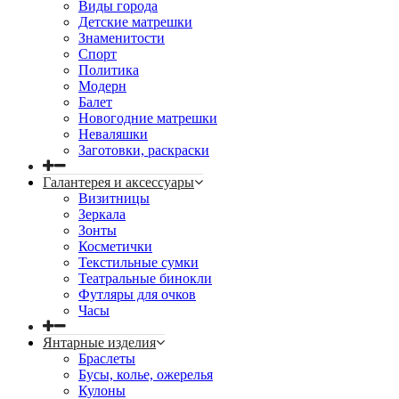
Виды города
Детские матрешки
Знаменитости
Спорт
Политика
Модерн
Балет
Новогодние матрешки
Неваляшки
Заготовки, раскраски
Галантерея и аксессуары
Визитницы
Зеркала
Зонты
Косметички
Текстильные сумки
Театральные бинокли
Футляры для очков
Часы
Янтарные изделия
Браслеты
Бусы, колье, ожерелья
Кулоны