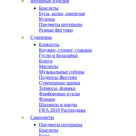
Янтарные изделия
Браслеты
Бусы, колье, ожерелья
Кулоны
Предметы интерьера
Резные фигурки
Сувениры
Блокноты
Кружки, стопки, стаканы
Гусли и балалайки
Книги
Магниты
Музыкальные соборы
Подносы Жостово
Сувенирные шапки
Термосы, фляжки
Фарфоровые куклы
Фонари
Шахматы и нарды
FIFA 2018 Распродажа
Самоцветы
Предметы интерьера
Браслеты
Бусы