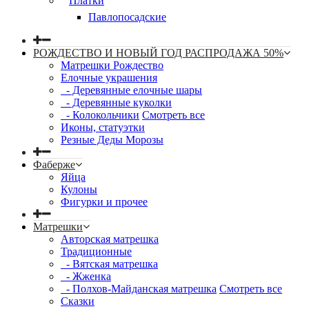
Платки
Павлопосадские
РОЖДЕСТВО И НОВЫЙ ГОД РАСПРОДАЖА 50%
Матрешки Рождество
Елочные украшения
- Деревянные елочные шары
- Деревянные куколки
- Колокольчики
Смотреть все
Иконы, статуэтки
Резные Деды Морозы
Фаберже
Яйца
Кулоны
Фигурки и прочее
Матрешки
Авторская матрешка
Традиционные
- Вятская матрешка
- Жженка
- Полхов-Майданская матрешка
Смотреть все
Сказки