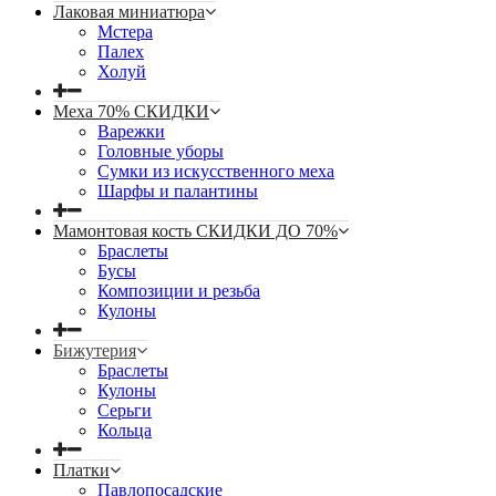
Лаковая миниатюра
Мстера
Палех
Холуй
Меха 70% СКИДКИ
Варежки
Головные уборы
Сумки из искусственного меха
Шарфы и палантины
Мамонтовая кость СКИДКИ ДО 70%
Браслеты
Бусы
Композиции и резьба
Кулоны
Бижутерия
Браслеты
Кулоны
Серьги
Кольца
Платки
Павлопосадские