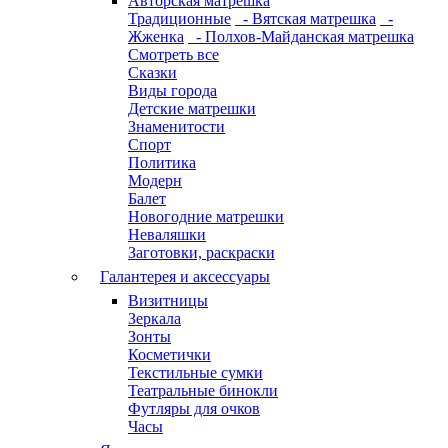
Авторская матрешка
Традиционные
- Вятская матрешка
-
Жженка
- Полхов-Майданская матрешка
Смотреть все
Сказки
Виды города
Детские матрешки
Знаменитости
Спорт
Политика
Модерн
Балет
Новогодние матрешки
Неваляшки
Заготовки, раскраски
Галантерея и аксессуары
Визитницы
Зеркала
Зонты
Косметички
Текстильные сумки
Театральные бинокли
Футляры для очков
Часы