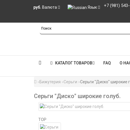
+7 (981) 543
руб.
Валюта
Язык
КАТАЛОГ ТОВАРОВ
FAQ
О НА
Бижутерия
Серьги
Серьги "Диско" широкие г
Серьги "Диско" широкие голуб.
TOP