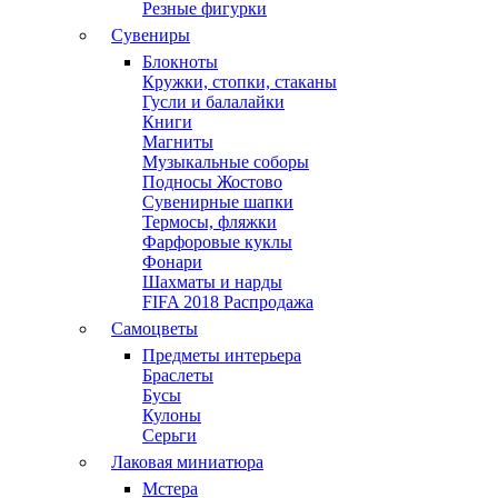
Резные фигурки
Сувениры
Блокноты
Кружки, стопки, стаканы
Гусли и балалайки
Книги
Магниты
Музыкальные соборы
Подносы Жостово
Сувенирные шапки
Термосы, фляжки
Фарфоровые куклы
Фонари
Шахматы и нарды
FIFA 2018 Распродажа
Самоцветы
Предметы интерьера
Браслеты
Бусы
Кулоны
Серьги
Лаковая миниатюра
Мстера