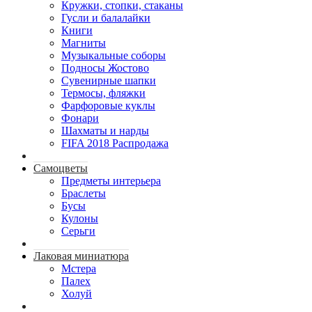
Кружки, стопки, стаканы
Гусли и балалайки
Книги
Магниты
Музыкальные соборы
Подносы Жостово
Сувенирные шапки
Термосы, фляжки
Фарфоровые куклы
Фонари
Шахматы и нарды
FIFA 2018 Распродажа
Самоцветы
Предметы интерьера
Браслеты
Бусы
Кулоны
Серьги
Лаковая миниатюра
Мстера
Палех
Холуй