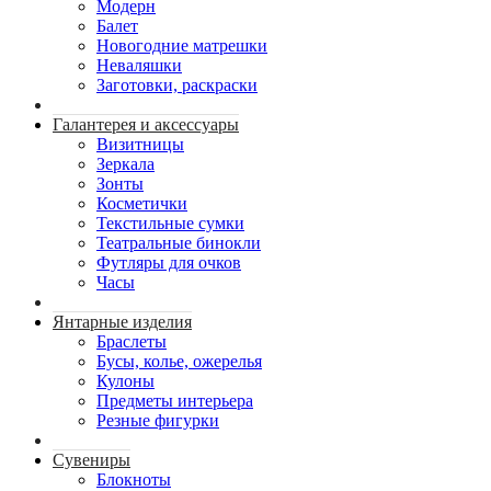
Модерн
Балет
Новогодние матрешки
Неваляшки
Заготовки, раскраски
Галантерея и аксессуары
Визитницы
Зеркала
Зонты
Косметички
Текстильные сумки
Театральные бинокли
Футляры для очков
Часы
Янтарные изделия
Браслеты
Бусы, колье, ожерелья
Кулоны
Предметы интерьера
Резные фигурки
Сувениры
Блокноты