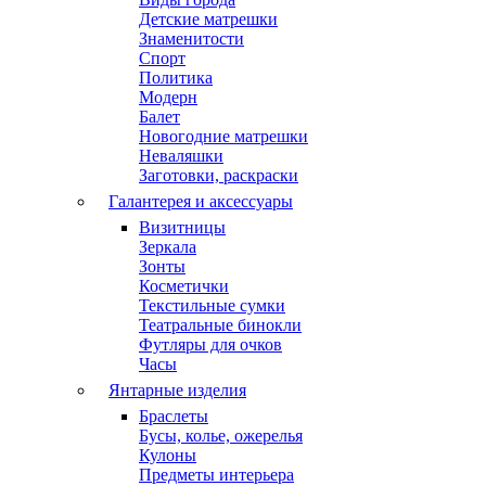
Детские матрешки
Знаменитости
Спорт
Политика
Модерн
Балет
Новогодние матрешки
Неваляшки
Заготовки, раскраски
Галантерея и аксессуары
Визитницы
Зеркала
Зонты
Косметички
Текстильные сумки
Театральные бинокли
Футляры для очков
Часы
Янтарные изделия
Браслеты
Бусы, колье, ожерелья
Кулоны
Предметы интерьера