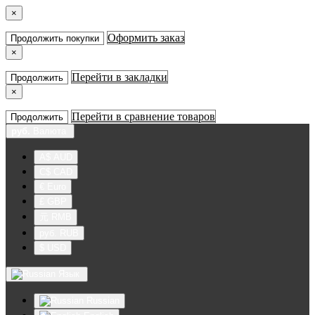
×
Оформить заказ
Продолжить покупки
×
Перейти в закладки
Продолжить
×
Перейти в сравнение товаров
Продолжить
руб.
Валюта
A$ AUD
C$ CAD
€ Euro
£ GBP
元 RMB
руб. RUB
$ USD
Язык
Russian