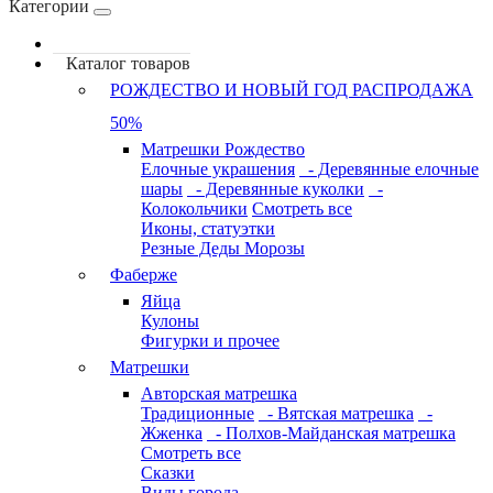
Категории
Каталог товаров
РОЖДЕСТВО И НОВЫЙ ГОД РАСПРОДАЖА
50%
Матрешки Рождество
Елочные украшения
- Деревянные елочные
шары
- Деревянные куколки
-
Колокольчики
Смотреть все
Иконы, статуэтки
Резные Деды Морозы
Фаберже
Яйца
Кулоны
Фигурки и прочее
Матрешки
Авторская матрешка
Традиционные
- Вятская матрешка
-
Жженка
- Полхов-Майданская матрешка
Смотреть все
Сказки
Виды города