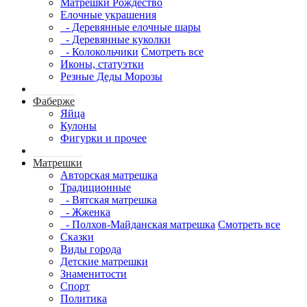
Матрешки Рождество
Елочные украшения
- Деревянные елочные шары
- Деревянные куколки
- Колокольчики
Смотреть все
Иконы, статуэтки
Резные Деды Морозы
Фаберже
Яйца
Кулоны
Фигурки и прочее
Матрешки
Авторская матрешка
Традиционные
- Вятская матрешка
- Жженка
- Полхов-Майданская матрешка
Смотреть все
Сказки
Виды города
Детские матрешки
Знаменитости
Спорт
Политика