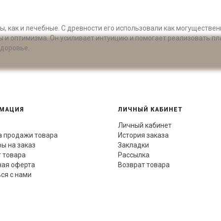
ы, как и лечебные. С древности его использовали как могуществе
ы и оптимизма. Он усиливает интуицию и помогает реализовать пл
здоровье.
МАЦИЯ
ЛИЧНЫЙ КАБИНЕТ
Личный кабинет
а продажи товара
История заказа
ы на заказ
Закладки
 товара
Рассылка
ная оферта
Возврат товара
ся с нами