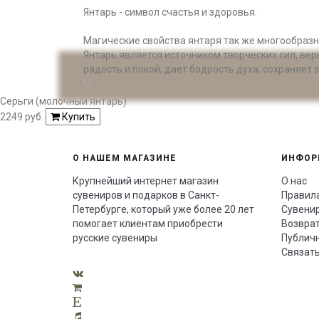
Янтарь - символ счастья и здоровья.
Магические свойства янтаря так же многообразн
Янтарь является источником творческих сил, вер
радость и покой, дает бодрость духа, сохраняет 
Серьги (молочный янтарь)
2249 руб.
Купить
О НАШЕМ МАГАЗИНЕ
ИНФОР
Крупнейший интернет магазин
О нас
сувениров и подарков в Санкт-
Правил
Петербурге, который уже более 20 лет
Сувенир
помогает клиентам приобрести
Возврат
русские сувениры
Публич
Связать