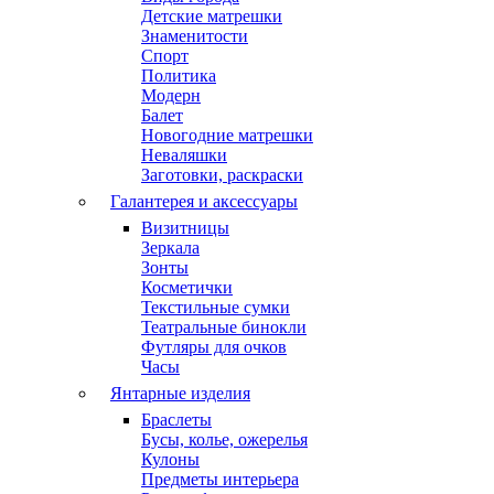
Детские матрешки
Знаменитости
Спорт
Политика
Модерн
Балет
Новогодние матрешки
Неваляшки
Заготовки, раскраски
Галантерея и аксессуары
Визитницы
Зеркала
Зонты
Косметички
Текстильные сумки
Театральные бинокли
Футляры для очков
Часы
Янтарные изделия
Браслеты
Бусы, колье, ожерелья
Кулоны
Предметы интерьера