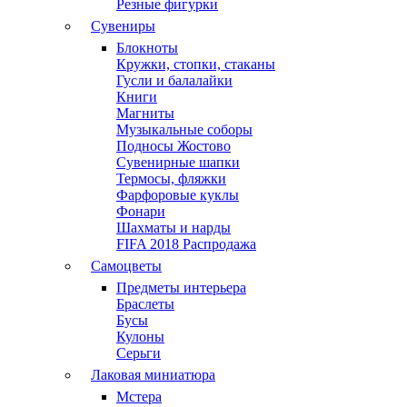
Резные фигурки
Сувениры
Блокноты
Кружки, стопки, стаканы
Гусли и балалайки
Книги
Магниты
Музыкальные соборы
Подносы Жостово
Сувенирные шапки
Термосы, фляжки
Фарфоровые куклы
Фонари
Шахматы и нарды
FIFA 2018 Распродажа
Самоцветы
Предметы интерьера
Браслеты
Бусы
Кулоны
Серьги
Лаковая миниатюра
Мстера