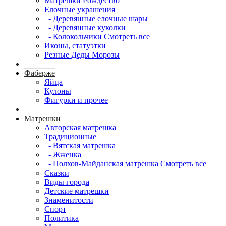
Матрешки Рождество
Елочные украшения
- Деревянные елочные шары
- Деревянные куколки
- Колокольчики
Смотреть все
Иконы, статуэтки
Резные Деды Морозы
Фаберже
Яйца
Кулоны
Фигурки и прочее
Матрешки
Авторская матрешка
Традиционные
- Вятская матрешка
- Жженка
- Полхов-Майданская матрешка
Смотреть все
Сказки
Виды города
Детские матрешки
Знаменитости
Спорт
Политика