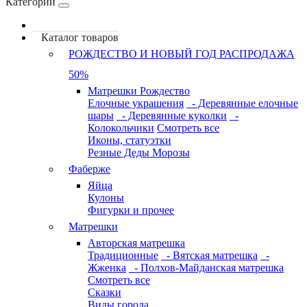
Категории
Каталог товаров
РОЖДЕСТВО И НОВЫЙ ГОД РАСПРОДАЖА
50%
Матрешки Рождество
Елочные украшения
- Деревянные елочные
шары
- Деревянные куколки
-
Колокольчики
Смотреть все
Иконы, статуэтки
Резные Деды Морозы
Фаберже
Яйца
Кулоны
Фигурки и прочее
Матрешки
Авторская матрешка
Традиционные
- Вятская матрешка
-
Жженка
- Полхов-Майданская матрешка
Смотреть все
Сказки
Виды города