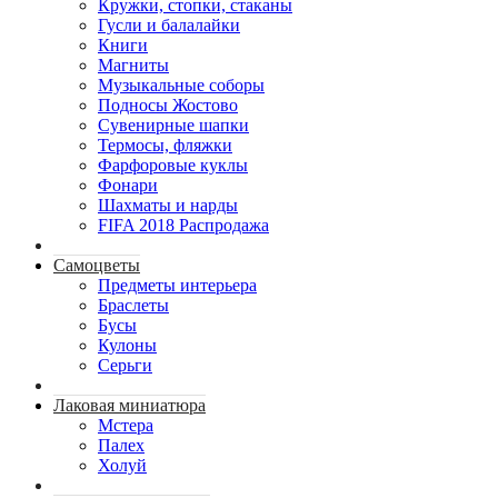
Кружки, стопки, стаканы
Гусли и балалайки
Книги
Магниты
Музыкальные соборы
Подносы Жостово
Сувенирные шапки
Термосы, фляжки
Фарфоровые куклы
Фонари
Шахматы и нарды
FIFA 2018 Распродажа
Самоцветы
Предметы интерьера
Браслеты
Бусы
Кулоны
Серьги
Лаковая миниатюра
Мстера
Палех
Холуй