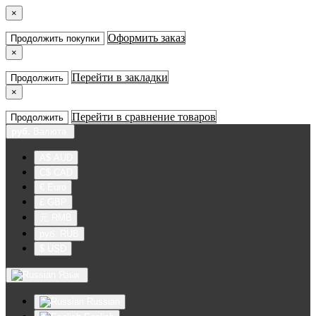
×
Оформить заказ
Продолжить покупки
×
Перейти в закладки
Продолжить
×
Перейти в сравнение товаров
Продолжить
руб.
Валюта
A$ AUD
C$ CAD
€ Euro
£ GBP
元 RMB
руб. RUB
$ USD
Язык
Russian