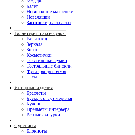
Модерн
Балет
Новогодние матрешки
Неваляшки
Заготовки, раскраски
Галантерея и аксессуары
Визитницы
Зеркала
Зонты
Косметички
Текстильные сумки
Театральные бинокли
Футляры для очков
Часы
Янтарные изделия
Браслеты
Бусы, колье, ожерелья
Кулоны
Предметы интерьера
Резные фигурки
Сувениры
Блокноты