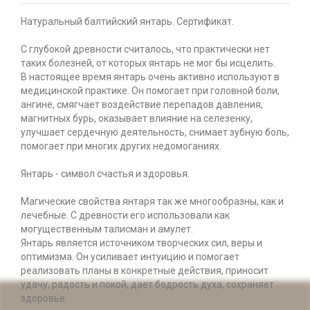
Натуральный балтийский янтарь. Сертификат.
С глубокой древности считалось, что практически нет
таких болезней, от которых янтарь не мог бы исцелить.
В настоящее время янтарь очень активно используют в
медицинской практике. Он помогает при головной боли,
ангине, смягчает воздействие перепадов давления,
магнитных бурь, оказывает влияние на селезенку,
улучшает сердечную деятельность, снимает зубную боль,
помогает при многих других недомоганиях.
Янтарь - символ счастья и здоровья.
Магические свойства янтаря так же многообразны, как и
лечебные. С древности его использовали как
могущественным талисман и амулет.
Янтарь является источником творческих сил, веры и
оптимизма. Он усиливает интуицию и помогает
реализовать планы в конкретные действия, приносит
удачу, радость и покой, дает бодрость духа, сохраняет
здоровье.