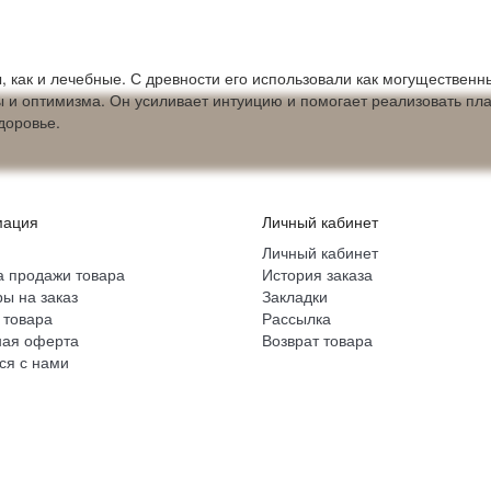
, как и лечебные. С древности его использовали как могуществен
ы и оптимизма. Он усиливает интуицию и помогает реализовать пла
доровье.
ация
Личный кабинет
Личный кабинет
 продажи товара
История заказа
ы на заказ
Закладки
 товара
Рассылка
ная оферта
Возврат товара
ся с нами