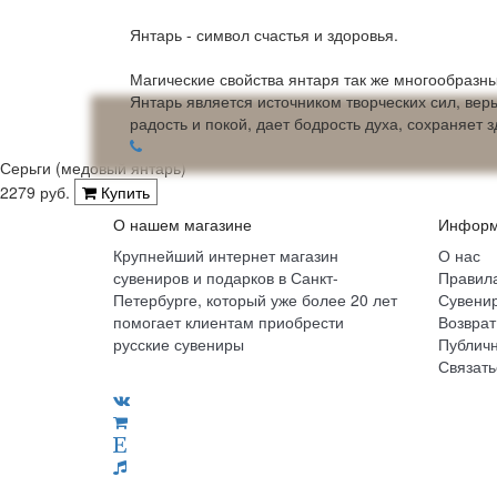
Янтарь - символ счастья и здоровья.
Магические свойства янтаря так же многообразны
Янтарь является источником творческих сил, вер
радость и покой, дает бодрость духа, сохраняет з
Серьги (медовый янтарь)
2279 руб.
Купить
О нашем магазине
Информ
Крупнейший интернет магазин
О нас
сувениров и подарков в Санкт-
Правила
Петербурге, который уже более 20 лет
Сувенир
помогает клиентам приобрести
Возврат
русские сувениры
Публич
Связать