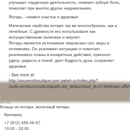
улучшает сердечную деятельность, снимает зубную боль,
помогает при многих других недомоганиях.
Янтарь - символ счастья и здоровья.
Магические свойства янтаря так же многообразны, как и
лечебные. С древности его использовали как
могущественным талисман и амулет.
Янтарь является источником творческих сил, веры и
оптимизма. Он усиливает интуицию и помогает
реализовать планы в конкретные действия, приносит
удачу, радость и покой, дает бодрость духа, сохраняет
здоровье.
- See more at:
http://souvenirboutique.com.swteh.ru/index.php?
route=product/product&path=62_86&product_id=274#sthash.oB
Кольцо из янтаря, молочный янтарь
Контакты
+7 (812) 456-06-67
10:00 - 22:00