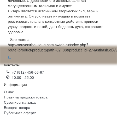
лечебные. С древности его использовали как
могущественным талисман и амулет.
Янтарь является источником творческих сил, веры и
оптимизма. Он усиливает интуицию и помогает
реализовать планы в конкретные действия, приносит
удачу, радость и покой, дает бодрость духа, сохраняет
здоровье.
- See more at:
http://souvenirboutique.com.swteh.ru/index.php?
route=product/product&path=62_86&product_id=274#sthash.oB
Контакты
+7 (812) 456-06-67
10:00 - 22:00
Информация
О нас
Правила продажи товара
Сувениры на заказ
Возврат товара
Публичная оферта