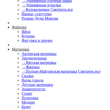
- Деревянные елочные шары
- Деревянные куколки
- Колокольчики
Смотреть все
Иконы, статуэтки
Резные Деды Морозы
Фаберже
Яйца
Кулоны
Фигурки и прочее
Матрешки
Авторская матрешка
Традиционные
- Вятская матрешка
- Жженка
- Полхов-Майданская матрешка
Смотреть все
Сказки
Виды города
Детские матрешки
Знаменитости
Спорт
Политика
Модерн
Балет