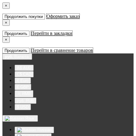
×
Оформить заказ
Продолжить покупки
×
Перейти в закладки
Продолжить
×
Перейти в сравнение товаров
Продолжить
руб.
Валюта
A$ AUD
C$ CAD
€ Euro
£ GBP
元 RMB
руб. RUB
$ USD
Язык
Russian