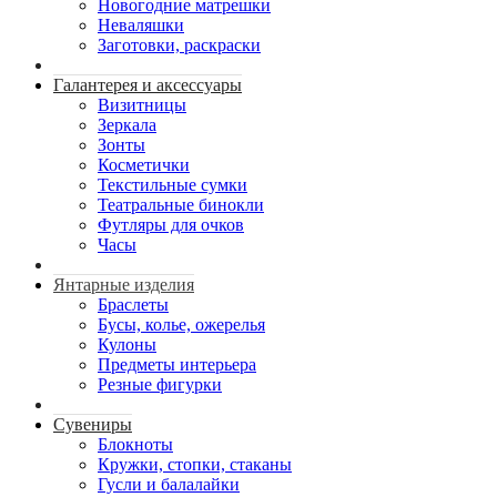
Новогодние матрешки
Неваляшки
Заготовки, раскраски
Галантерея и аксессуары
Визитницы
Зеркала
Зонты
Косметички
Текстильные сумки
Театральные бинокли
Футляры для очков
Часы
Янтарные изделия
Браслеты
Бусы, колье, ожерелья
Кулоны
Предметы интерьера
Резные фигурки
Сувениры
Блокноты
Кружки, стопки, стаканы
Гусли и балалайки