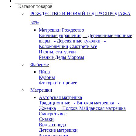
Каталог товаров
РОЖДЕСТВО И НОВЫЙ ГОД РАСПРОДАЖА
50%
Матрешки Рождество
Елочные украшения
- Деревянные елочные
шары
- Деревянные куколки
-
Колокольчики
Смотреть все
Иконы, статуэтки
Резные Деды Морозы
Фаберже
Яйца
Кулоны
Фигурки и прочее
Матрешки
Авторская матрешка
Традиционные
- Вятская матрешка
-
Жженка
- Полхов-Майданская матрешка
Смотреть все
Сказки
Виды города
Детские матрешки
Знаменитости