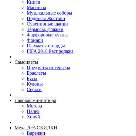
Книги
Магниты
Музыкальные соборы
Подносы Жостово
Сувенирные шапки
Термосы, фляжки
Фарфоровые куклы
Фонари
Шахматы и нарды
FIFA 2018 Распродажа
Самоцветы
Предметы интерьера
Браслеты
Бусы
Кулоны
Серьги
Лаковая миниатюра
Мстера
Палех
Холуй
Меха 70% СКИДКИ
Варежки