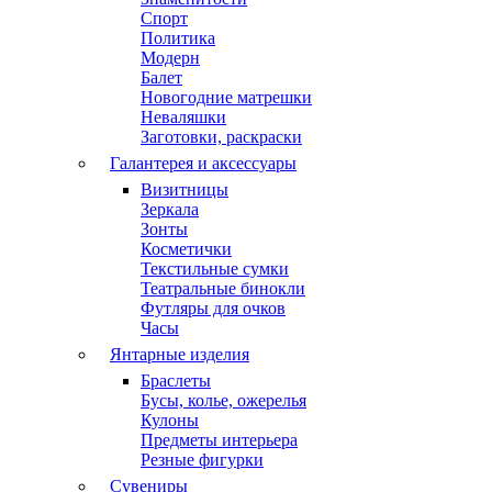
Спорт
Политика
Модерн
Балет
Новогодние матрешки
Неваляшки
Заготовки, раскраски
Галантерея и аксессуары
Визитницы
Зеркала
Зонты
Косметички
Текстильные сумки
Театральные бинокли
Футляры для очков
Часы
Янтарные изделия
Браслеты
Бусы, колье, ожерелья
Кулоны
Предметы интерьера
Резные фигурки
Сувениры