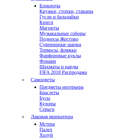
Блокноты
Кружки, стопки, стаканы
Гусли и балалайки
Книги
Магниты
Музыкальные соборы
Подносы Жостово
Сувенирные шапки
Термосы, фляжки
Фарфоровые куклы
Фонари
Шахматы и нарды
FIFA 2018 Распродажа
Самоцветы
Предметы интерьера
Браслеты
Бусы
Кулоны
Серьги
Лаковая миниатюра
Мстера
Палех
Холуй