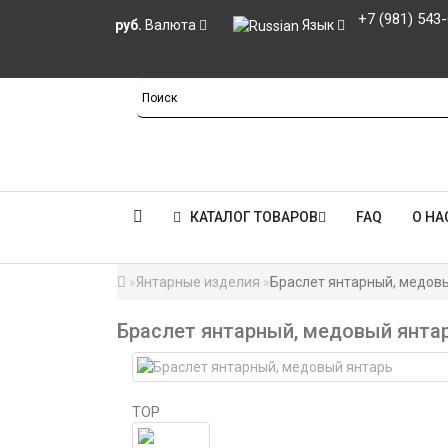
+7 (981) 543
руб.
Валюта
Язык
КАТАЛОГ ТОВАРОВ
FAQ
О НА
Янтарные изделия
Браслет янтарный, медов
Браслет янтарный, медовый янта
TOP