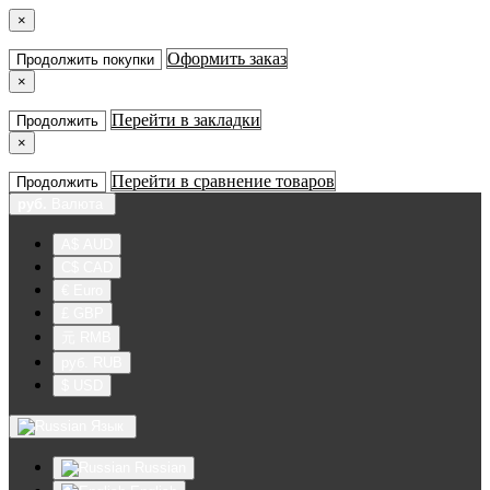
×
Оформить заказ
Продолжить покупки
×
Перейти в закладки
Продолжить
×
Перейти в сравнение товаров
Продолжить
руб.
Валюта
A$ AUD
C$ CAD
€ Euro
£ GBP
元 RMB
руб. RUB
$ USD
Язык
Russian