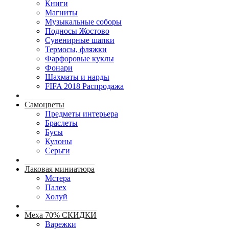
Книги
Магниты
Музыкальные соборы
Подносы Жостово
Сувенирные шапки
Термосы, фляжки
Фарфоровые куклы
Фонари
Шахматы и нарды
FIFA 2018 Распродажа
Самоцветы
Предметы интерьера
Браслеты
Бусы
Кулоны
Серьги
Лаковая миниатюра
Мстера
Палех
Холуй
Меха 70% СКИДКИ
Варежки