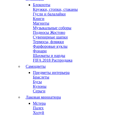
Блокноты
Кружки, стопки, стаканы
Гусли и балалайки
Книги
Магниты
Музыкальные соборы
Подносы Жостово
Сувенирные шапки
Термосы, фляжки
Фарфоровые куклы
Фонари
Шахматы и нарды
FIFA 2018 Распродажа
Самоцветы
Предметы интерьера
Браслеты
Бусы
Кулоны
Серьги
Лаковая миниатюра
Мстера
Палех
Холуй