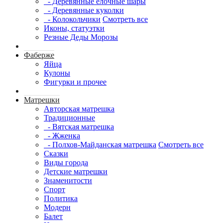
- Деревянные елочные шары
- Деревянные куколки
- Колокольчики
Смотреть все
Иконы, статуэтки
Резные Деды Морозы
Фаберже
Яйца
Кулоны
Фигурки и прочее
Матрешки
Авторская матрешка
Традиционные
- Вятская матрешка
- Жженка
- Полхов-Майданская матрешка
Смотреть все
Сказки
Виды города
Детские матрешки
Знаменитости
Спорт
Политика
Модерн
Балет