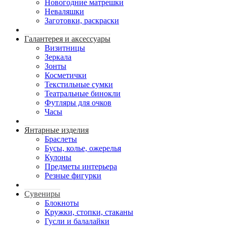
Новогодние матрешки
Неваляшки
Заготовки, раскраски
Галантерея и аксессуары
Визитницы
Зеркала
Зонты
Косметички
Текстильные сумки
Театральные бинокли
Футляры для очков
Часы
Янтарные изделия
Браслеты
Бусы, колье, ожерелья
Кулоны
Предметы интерьера
Резные фигурки
Сувениры
Блокноты
Кружки, стопки, стаканы
Гусли и балалайки