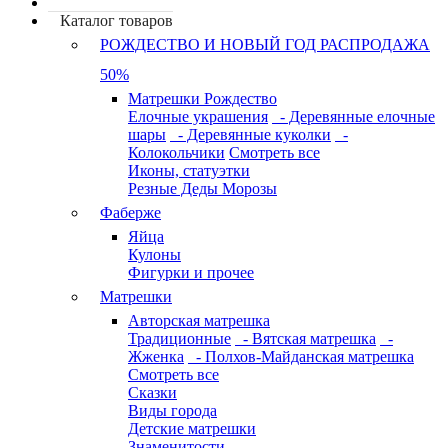
Каталог товаров
РОЖДЕСТВО И НОВЫЙ ГОД РАСПРОДАЖА
50%
Матрешки Рождество
Елочные украшения
- Деревянные елочные
шары
- Деревянные куколки
-
Колокольчики
Смотреть все
Иконы, статуэтки
Резные Деды Морозы
Фаберже
Яйца
Кулоны
Фигурки и прочее
Матрешки
Авторская матрешка
Традиционные
- Вятская матрешка
-
Жженка
- Полхов-Майданская матрешка
Смотреть все
Сказки
Виды города
Детские матрешки
Знаменитости