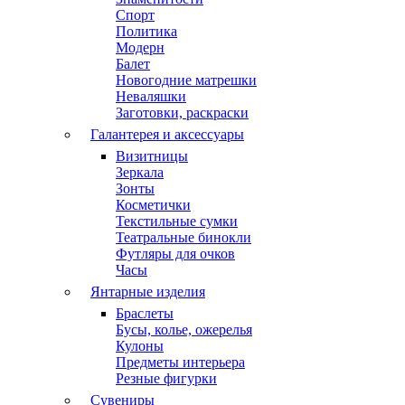
Спорт
Политика
Модерн
Балет
Новогодние матрешки
Неваляшки
Заготовки, раскраски
Галантерея и аксессуары
Визитницы
Зеркала
Зонты
Косметички
Текстильные сумки
Театральные бинокли
Футляры для очков
Часы
Янтарные изделия
Браслеты
Бусы, колье, ожерелья
Кулоны
Предметы интерьера
Резные фигурки
Сувениры