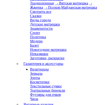
Традиционные
- Вятская матрешка
-
Жженка
- Полхов-Майданская матрешка
Смотреть все
Сказки
Виды города
Детские матрешки
Знаменитости
Спорт
Политика
Модерн
Балет
Новогодние матрешки
Неваляшки
Заготовки, раскраски
Галантерея и аксессуары
Визитницы
Зеркала
Зонты
Косметички
Текстильные сумки
Театральные бинокли
Футляры для очков
Часы
Янтарные изделия