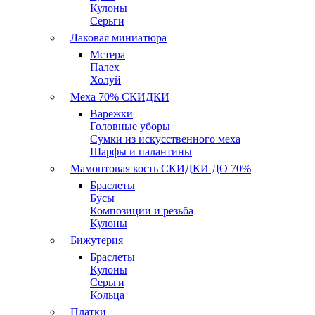
Кулоны
Серьги
Лаковая миниатюра
Мстера
Палех
Холуй
Меха 70% СКИДКИ
Варежки
Головные уборы
Сумки из искусственного меха
Шарфы и палантины
Мамонтовая кость СКИДКИ ДО 70%
Браслеты
Бусы
Композиции и резьба
Кулоны
Бижутерия
Браслеты
Кулоны
Серьги
Кольца
Платки