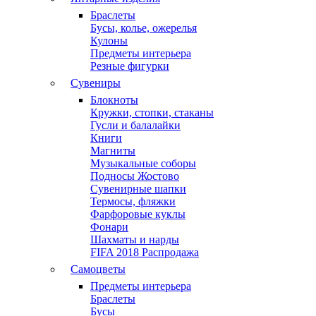
Браслеты
Бусы, колье, ожерелья
Кулоны
Предметы интерьера
Резные фигурки
Сувениры
Блокноты
Кружки, стопки, стаканы
Гусли и балалайки
Книги
Магниты
Музыкальные соборы
Подносы Жостово
Сувенирные шапки
Термосы, фляжки
Фарфоровые куклы
Фонари
Шахматы и нарды
FIFA 2018 Распродажа
Самоцветы
Предметы интерьера
Браслеты
Бусы