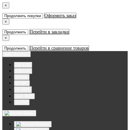
×
Оформить заказ
Продолжить покупки
×
Перейти в закладки
Продолжить
×
Перейти в сравнение товаров
Продолжить
руб.
Валюта
A$ AUD
C$ CAD
€ Euro
£ GBP
元 RMB
руб. RUB
$ USD
Язык
Russian