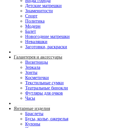
Виды города
Детские матрешки
Знаменитости
Спорт
Политика
Модерн
Балет
Новогодние матрешки
Неваляшки
Заготовки, раскраски
Галантерея и аксессуары
Визитницы
Зеркала
Зонты
Косметички
Текстильные сумки
Театральные бинокли
Футляры для очков
Часы
Янтарные изделия
Браслеты
Бусы, колье, ожерелья
Кулоны