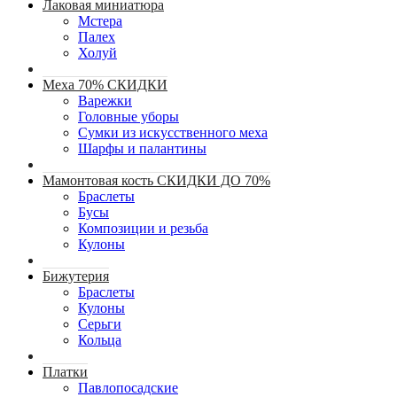
Лаковая миниатюра
Мстера
Палех
Холуй
Меха 70% СКИДКИ
Варежки
Головные уборы
Сумки из искусственного меха
Шарфы и палантины
Мамонтовая кость СКИДКИ ДО 70%
Браслеты
Бусы
Композиции и резьба
Кулоны
Бижутерия
Браслеты
Кулоны
Серьги
Кольца
Платки
Павлопосадские