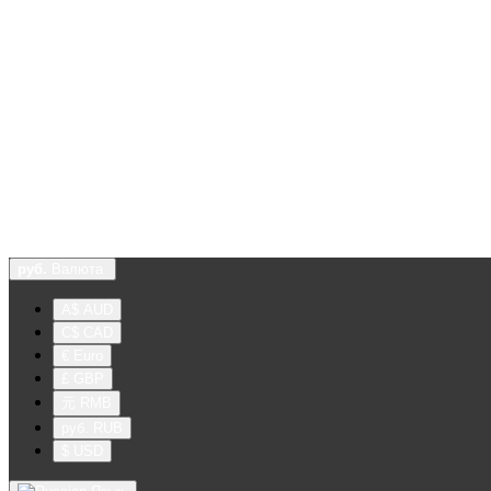
руб.
Валюта
A$ AUD
C$ CAD
€ Euro
£ GBP
元 RMB
руб. RUB
$ USD