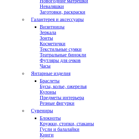
Новогодние матрешки
Неваляшки
Заготовки, раскраски
Галантерея и аксессуары
Визитницы
Зеркала
Зонты
Косметички
Текстильные сумки
Театральные бинокли
Футляры для очков
Часы
Янтарные изделия
Браслеты
Бусы, колье, ожерелья
Кулоны
Предметы интерьера
Резные фигурки
Сувениры
Блокноты
Кружки, стопки, стаканы
Гусли и балалайки
Книги