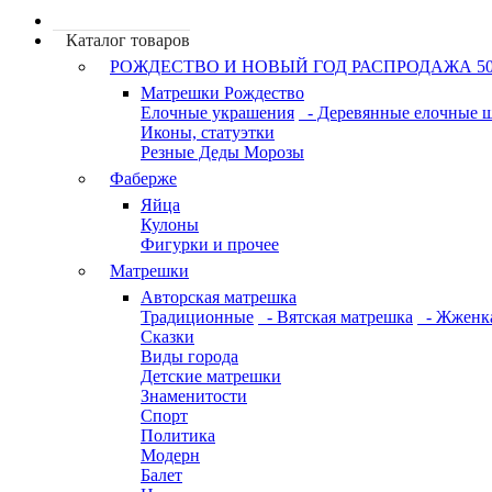
Каталог товаров
РОЖДЕСТВО И НОВЫЙ ГОД РАСПРОДАЖА 5
Матрешки Рождество
Елочные украшения
- Деревянные елочные 
Иконы, статуэтки
Резные Деды Морозы
Фаберже
Яйца
Кулоны
Фигурки и прочее
Матрешки
Авторская матрешка
Традиционные
- Вятская матрешка
- Жженк
Сказки
Виды города
Детские матрешки
Знаменитости
Спорт
Политика
Модерн
Балет