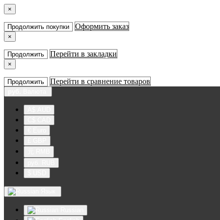
×
Оформить заказ
Продолжить покупки
×
Перейти в закладки
Продолжить
×
Перейти в сравнение товаров
Продолжить
руб.
Валюта
A$ AUD
C$ CAD
€ Euro
£ GBP
元 RMB
руб. RUB
$ USD
Язык
Russian