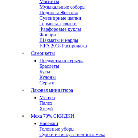
Магниты
Музыкальные соборы
Подносы Жостово
Сувенирные шапки
Термосы, фляжки
Фарфоровые куклы
Фонари
Шахматы и нарды
FIFA 2018 Распродажа
Самоцветы
Предметы интерьера
Браслеты
Бусы
Кулоны
Серьги
Лаковая миниатюра
Мстера
Палех
Холуй
Меха 70% СКИДКИ
Варежки
Головные уборы
Сумки из искусственного меха