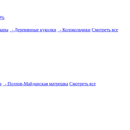
0%
шары
- Деревянные куколки
- Колокольчики
Смотреть все
а
- Полхов-Майданская матрешка
Смотреть все