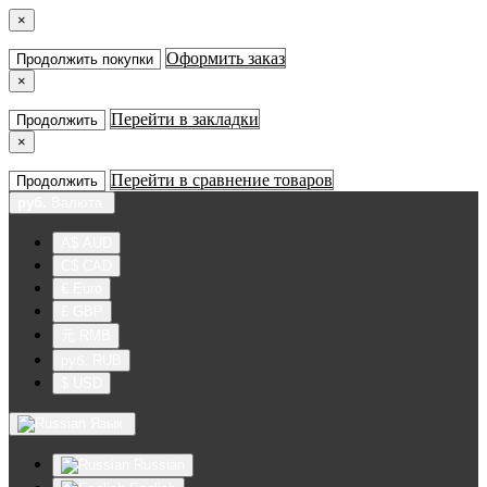
×
Оформить заказ
Продолжить покупки
×
Перейти в закладки
Продолжить
×
Перейти в сравнение товаров
Продолжить
руб.
Валюта
A$ AUD
C$ CAD
€ Euro
£ GBP
元 RMB
руб. RUB
$ USD
Язык
Russian