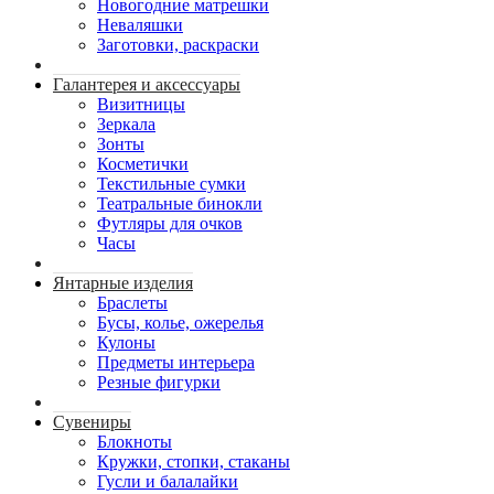
Новогодние матрешки
Неваляшки
Заготовки, раскраски
Галантерея и аксессуары
Визитницы
Зеркала
Зонты
Косметички
Текстильные сумки
Театральные бинокли
Футляры для очков
Часы
Янтарные изделия
Браслеты
Бусы, колье, ожерелья
Кулоны
Предметы интерьера
Резные фигурки
Сувениры
Блокноты
Кружки, стопки, стаканы
Гусли и балалайки