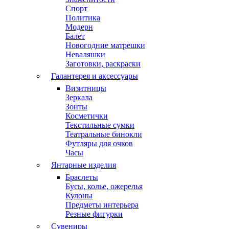
Спорт
Политика
Модерн
Балет
Новогодние матрешки
Неваляшки
Заготовки, раскраски
Галантерея и аксессуары
Визитницы
Зеркала
Зонты
Косметички
Текстильные сумки
Театральные бинокли
Футляры для очков
Часы
Янтарные изделия
Браслеты
Бусы, колье, ожерелья
Кулоны
Предметы интерьера
Резные фигурки
Сувениры