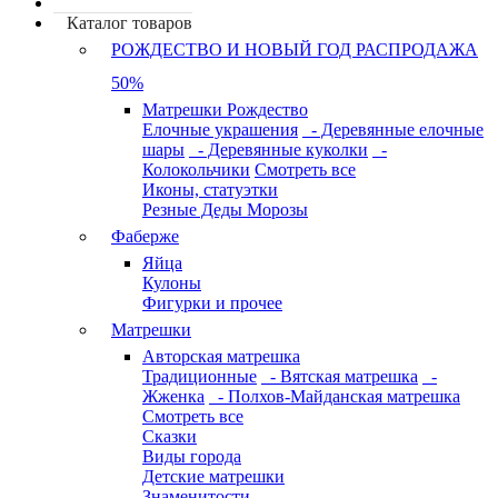
Каталог товаров
РОЖДЕСТВО И НОВЫЙ ГОД РАСПРОДАЖА
50%
Матрешки Рождество
Елочные украшения
- Деревянные елочные
шары
- Деревянные куколки
-
Колокольчики
Смотреть все
Иконы, статуэтки
Резные Деды Морозы
Фаберже
Яйца
Кулоны
Фигурки и прочее
Матрешки
Авторская матрешка
Традиционные
- Вятская матрешка
-
Жженка
- Полхов-Майданская матрешка
Смотреть все
Сказки
Виды города
Детские матрешки
Знаменитости