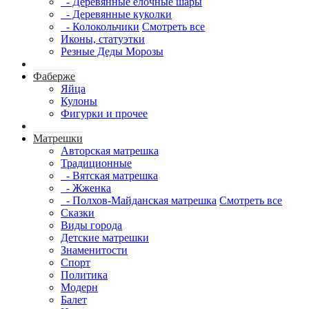
- Деревянные елочные шары
- Деревянные куколки
- Колокольчики
Смотреть все
Иконы, статуэтки
Резные Деды Морозы
Фаберже
Яйца
Кулоны
Фигурки и прочее
Матрешки
Авторская матрешка
Традиционные
- Вятская матрешка
- Жженка
- Полхов-Майданская матрешка
Смотреть все
Сказки
Виды города
Детские матрешки
Знаменитости
Спорт
Политика
Модерн
Балет