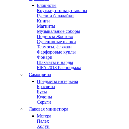
Блокноты
Кружки, стопки, стаканы
Гусли и балалайки
Книги
Магниты
Музыкальные соборы
Подносы Жостово
Сувенирные шапки
Термосы, фляжки
Фарфоровые куклы
Фонари
Шахматы и нарды
FIFA 2018 Распродажа
Самоцветы
Предметы интерьера
Браслеты
Бусы
Кулоны
Серьги
Лаковая миниатюра
Мстера
Палех
Холуй