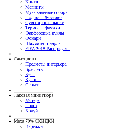
Книги
Магниты
Музыкальные соборы
Подносы Жостово
Сувенирные шапки
Термосы, фляжки
Фарфоровые куклы
Фонари
Шахматы и нарды
FIFA 2018 Распродажа
Самоцветы
Предметы интерьера
Браслеты
Бусы
Кулоны
Серьги
Лаковая миниатюра
Мстера
Палех
Холуй
Меха 70% СКИДКИ
Варежки