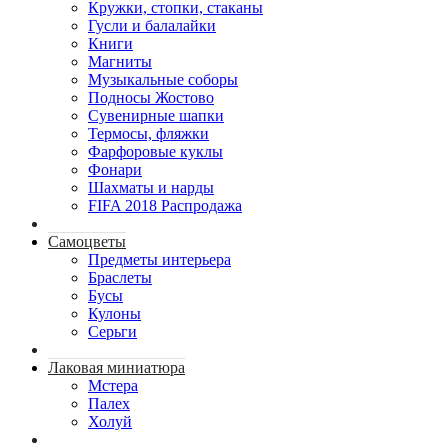
Кружки, стопки, стаканы
Гусли и балалайки
Книги
Магниты
Музыкальные соборы
Подносы Жостово
Сувенирные шапки
Термосы, фляжки
Фарфоровые куклы
Фонари
Шахматы и нарды
FIFA 2018 Распродажа
Самоцветы
Предметы интерьера
Браслеты
Бусы
Кулоны
Серьги
Лаковая миниатюра
Мстера
Палех
Холуй