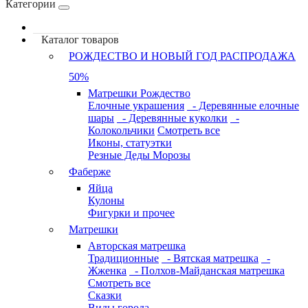
Категории
Каталог товаров
РОЖДЕСТВО И НОВЫЙ ГОД РАСПРОДАЖА
50%
Матрешки Рождество
Елочные украшения
- Деревянные елочные
шары
- Деревянные куколки
-
Колокольчики
Смотреть все
Иконы, статуэтки
Резные Деды Морозы
Фаберже
Яйца
Кулоны
Фигурки и прочее
Матрешки
Авторская матрешка
Традиционные
- Вятская матрешка
-
Жженка
- Полхов-Майданская матрешка
Смотреть все
Сказки
Виды города