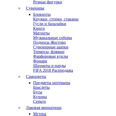
Резные фигурки
Сувениры
Блокноты
Кружки, стопки, стаканы
Гусли и балалайки
Книги
Магниты
Музыкальные соборы
Подносы Жостово
Сувенирные шапки
Термосы, фляжки
Фарфоровые куклы
Фонари
Шахматы и нарды
FIFA 2018 Распродажа
Самоцветы
Предметы интерьера
Браслеты
Бусы
Кулоны
Серьги
Лаковая миниатюра
Мстера