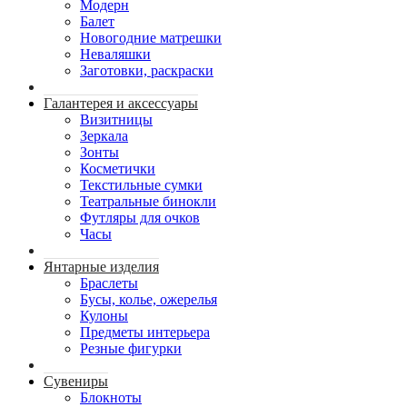
Модерн
Балет
Новогодние матрешки
Неваляшки
Заготовки, раскраски
Галантерея и аксессуары
Визитницы
Зеркала
Зонты
Косметички
Текстильные сумки
Театральные бинокли
Футляры для очков
Часы
Янтарные изделия
Браслеты
Бусы, колье, ожерелья
Кулоны
Предметы интерьера
Резные фигурки
Сувениры
Блокноты