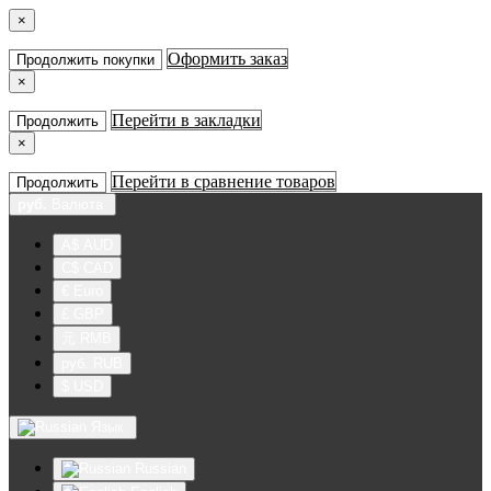
×
Оформить заказ
Продолжить покупки
×
Перейти в закладки
Продолжить
×
Перейти в сравнение товаров
Продолжить
руб.
Валюта
A$ AUD
C$ CAD
€ Euro
£ GBP
元 RMB
руб. RUB
$ USD
Язык
Russian