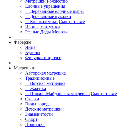
Матрешки Рождество
Елочные украшения
- Деревянные елочные шары
- Деревянные куколки
- Колокольчики
Смотреть все
Иконы, статуэтки
Резные Деды Морозы
Фаберже
Яйца
Кулоны
Фигурки и прочее
Матрешки
Авторская матрешка
Традиционные
- Вятская матрешка
- Жженка
- Полхов-Майданская матрешка
Смотреть все
Сказки
Виды города
Детские матрешки
Знаменитости
Спорт
Политика