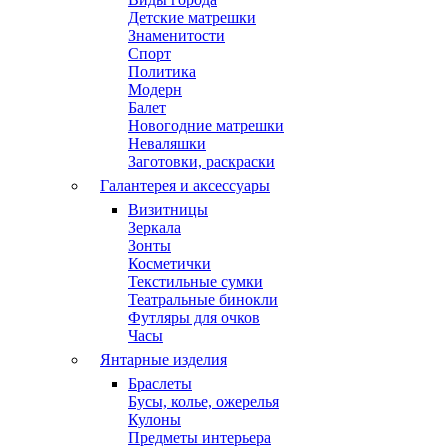
Детские матрешки
Знаменитости
Спорт
Политика
Модерн
Балет
Новогодние матрешки
Неваляшки
Заготовки, раскраски
Галантерея и аксессуары
Визитницы
Зеркала
Зонты
Косметички
Текстильные сумки
Театральные бинокли
Футляры для очков
Часы
Янтарные изделия
Браслеты
Бусы, колье, ожерелья
Кулоны
Предметы интерьера