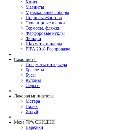
Книги
Магниты
Музыкальные соборы
Подносы Жостово
Сувенирные шапки
Термосы, фляжки
Фарфоровые куклы
Фонари
Шахматы и нарды
FIFA 2018 Распродажа
Самоцветы
Предметы интерьера
Браслеты
Бусы
Кулоны
Серьги
Лаковая миниатюра
Мстера
Палех
Холуй
Меха 70% СКИДКИ
Варежки