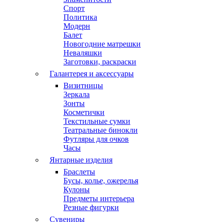
Спорт
Политика
Модерн
Балет
Новогодние матрешки
Неваляшки
Заготовки, раскраски
Галантерея и аксессуары
Визитницы
Зеркала
Зонты
Косметички
Текстильные сумки
Театральные бинокли
Футляры для очков
Часы
Янтарные изделия
Браслеты
Бусы, колье, ожерелья
Кулоны
Предметы интерьера
Резные фигурки
Сувениры