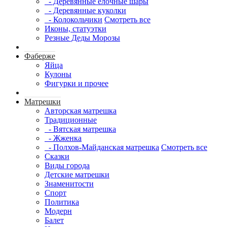
- Деревянные елочные шары
- Деревянные куколки
- Колокольчики
Смотреть все
Иконы, статуэтки
Резные Деды Морозы
Фаберже
Яйца
Кулоны
Фигурки и прочее
Матрешки
Авторская матрешка
Традиционные
- Вятская матрешка
- Жженка
- Полхов-Майданская матрешка
Смотреть все
Сказки
Виды города
Детские матрешки
Знаменитости
Спорт
Политика
Модерн
Балет