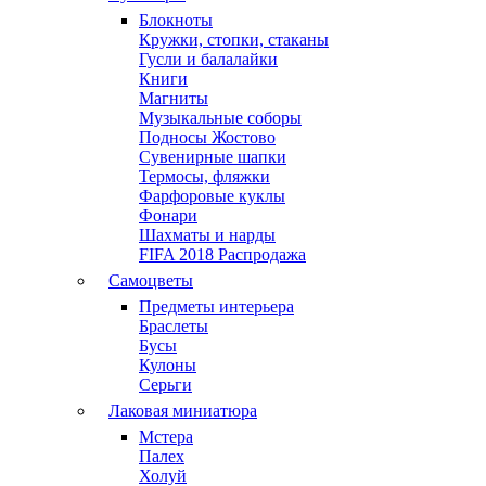
Блокноты
Кружки, стопки, стаканы
Гусли и балалайки
Книги
Магниты
Музыкальные соборы
Подносы Жостово
Сувенирные шапки
Термосы, фляжки
Фарфоровые куклы
Фонари
Шахматы и нарды
FIFA 2018 Распродажа
Самоцветы
Предметы интерьера
Браслеты
Бусы
Кулоны
Серьги
Лаковая миниатюра
Мстера
Палех
Холуй