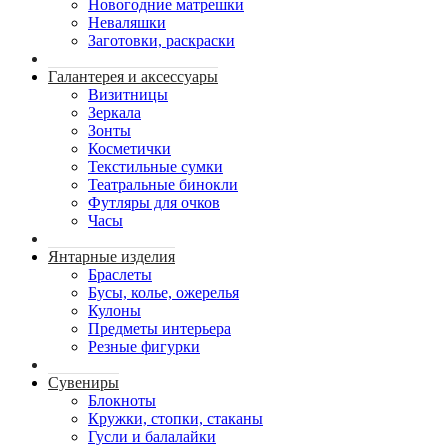
Новогодние матрешки
Неваляшки
Заготовки, раскраски
Галантерея и аксессуары
Визитницы
Зеркала
Зонты
Косметички
Текстильные сумки
Театральные бинокли
Футляры для очков
Часы
Янтарные изделия
Браслеты
Бусы, колье, ожерелья
Кулоны
Предметы интерьера
Резные фигурки
Сувениры
Блокноты
Кружки, стопки, стаканы
Гусли и балалайки