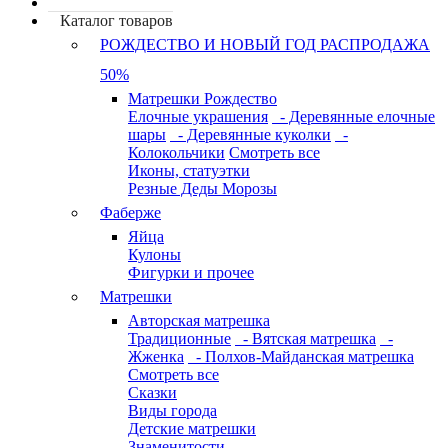
Каталог товаров
РОЖДЕСТВО И НОВЫЙ ГОД РАСПРОДАЖА
50%
Матрешки Рождество
Елочные украшения
- Деревянные елочные
шары
- Деревянные куколки
-
Колокольчики
Смотреть все
Иконы, статуэтки
Резные Деды Морозы
Фаберже
Яйца
Кулоны
Фигурки и прочее
Матрешки
Авторская матрешка
Традиционные
- Вятская матрешка
-
Жженка
- Полхов-Майданская матрешка
Смотреть все
Сказки
Виды города
Детские матрешки
Знаменитости