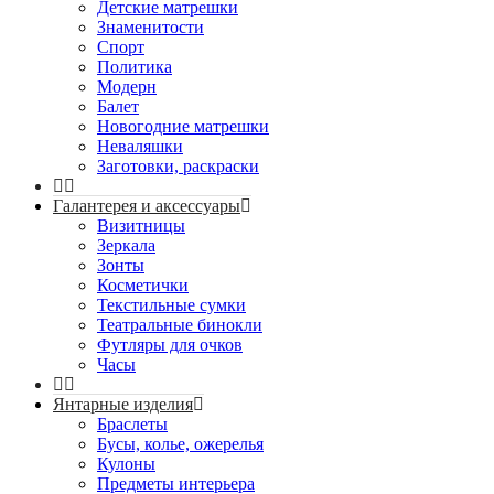
Детские матрешки
Знаменитости
Спорт
Политика
Модерн
Балет
Новогодние матрешки
Неваляшки
Заготовки, раскраски
Галантерея и аксессуары
Визитницы
Зеркала
Зонты
Косметички
Текстильные сумки
Театральные бинокли
Футляры для очков
Часы
Янтарные изделия
Браслеты
Бусы, колье, ожерелья
Кулоны
Предметы интерьера