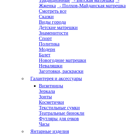
Традиционные
- Вятская матрешка
-
Жженка
- Полхов-Майданская матрешка
Смотреть все
Сказки
Виды города
Детские матрешки
Знаменитости
Спорт
Политика
Модерн
Балет
Новогодние матрешки
Неваляшки
Заготовки, раскраски
Галантерея и аксессуары
Визитницы
Зеркала
Зонты
Косметички
Текстильные сумки
Театральные бинокли
Футляры для очков
Часы
Янтарные изделия