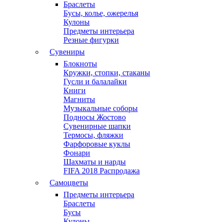
Браслеты
Бусы, колье, ожерелья
Кулоны
Предметы интерьера
Резные фигурки
Сувениры
Блокноты
Кружки, стопки, стаканы
Гусли и балалайки
Книги
Магниты
Музыкальные соборы
Подносы Жостово
Сувенирные шапки
Термосы, фляжки
Фарфоровые куклы
Фонари
Шахматы и нарды
FIFA 2018 Распродажа
Самоцветы
Предметы интерьера
Браслеты
Бусы
Кулоны