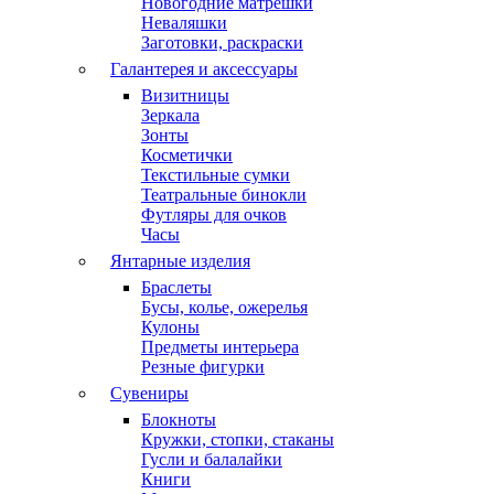
Новогодние матрешки
Неваляшки
Заготовки, раскраски
Галантерея и аксессуары
Визитницы
Зеркала
Зонты
Косметички
Текстильные сумки
Театральные бинокли
Футляры для очков
Часы
Янтарные изделия
Браслеты
Бусы, колье, ожерелья
Кулоны
Предметы интерьера
Резные фигурки
Сувениры
Блокноты
Кружки, стопки, стаканы
Гусли и балалайки
Книги