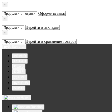
×
Оформить заказ
Продолжить покупки
×
Перейти в закладки
Продолжить
×
Перейти в сравнение товаров
Продолжить
руб.
Валюта
A$ AUD
C$ CAD
€ Euro
£ GBP
元 RMB
руб. RUB
$ USD
Язык
Russian