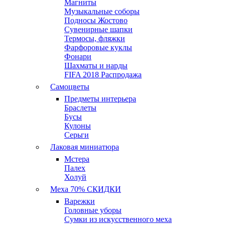
Магниты
Музыкальные соборы
Подносы Жостово
Сувенирные шапки
Термосы, фляжки
Фарфоровые куклы
Фонари
Шахматы и нарды
FIFA 2018 Распродажа
Самоцветы
Предметы интерьера
Браслеты
Бусы
Кулоны
Серьги
Лаковая миниатюра
Мстера
Палех
Холуй
Меха 70% СКИДКИ
Варежки
Головные уборы
Сумки из искусственного меха