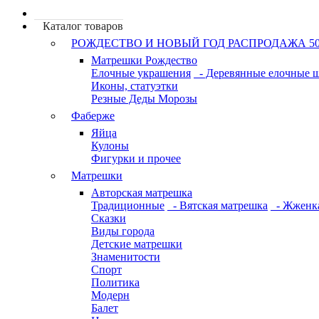
Каталог товаров
РОЖДЕСТВО И НОВЫЙ ГОД РАСПРОДАЖА 5
Матрешки Рождество
Елочные украшения
- Деревянные елочные 
Иконы, статуэтки
Резные Деды Морозы
Фаберже
Яйца
Кулоны
Фигурки и прочее
Матрешки
Авторская матрешка
Традиционные
- Вятская матрешка
- Жженк
Сказки
Виды города
Детские матрешки
Знаменитости
Спорт
Политика
Модерн
Балет