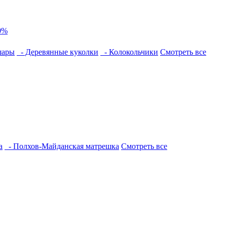
0%
шары
- Деревянные куколки
- Колокольчики
Смотреть все
а
- Полхов-Майданская матрешка
Смотреть все