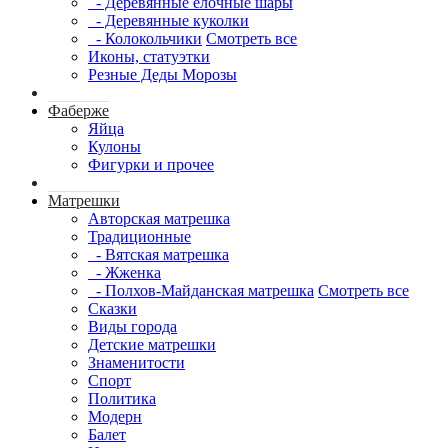
- Деревянные елочные шары
- Деревянные куколки
- Колокольчики
Смотреть все
Иконы, статуэтки
Резные Деды Морозы
Фаберже
Яйца
Кулоны
Фигурки и прочее
Матрешки
Авторская матрешка
Традиционные
- Вятская матрешка
- Жженка
- Полхов-Майданская матрешка
Смотреть все
Сказки
Виды города
Детские матрешки
Знаменитости
Спорт
Политика
Модерн
Балет