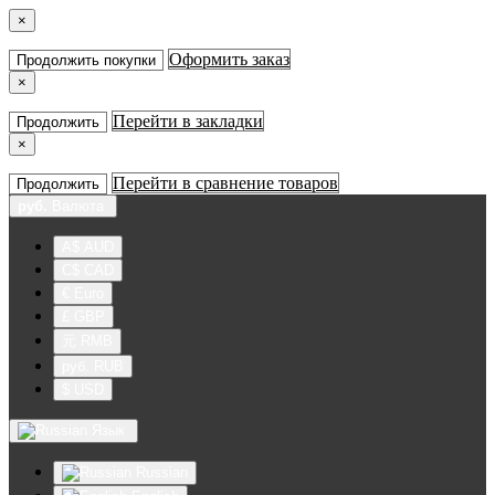
×
Оформить заказ
Продолжить покупки
×
Перейти в закладки
Продолжить
×
Перейти в сравнение товаров
Продолжить
руб.
Валюта
A$ AUD
C$ CAD
€ Euro
£ GBP
元 RMB
руб. RUB
$ USD
Язык
Russian