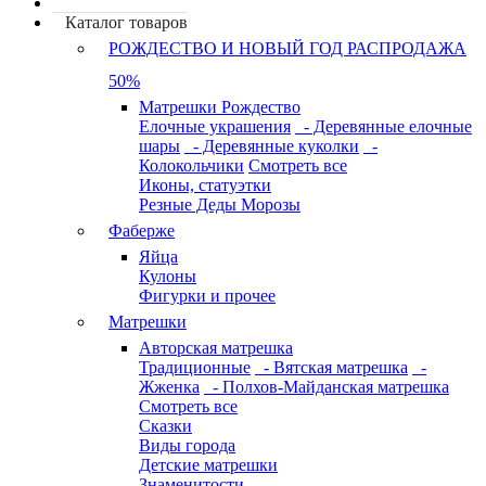
Каталог товаров
РОЖДЕСТВО И НОВЫЙ ГОД РАСПРОДАЖА
50%
Матрешки Рождество
Елочные украшения
- Деревянные елочные
шары
- Деревянные куколки
-
Колокольчики
Смотреть все
Иконы, статуэтки
Резные Деды Морозы
Фаберже
Яйца
Кулоны
Фигурки и прочее
Матрешки
Авторская матрешка
Традиционные
- Вятская матрешка
-
Жженка
- Полхов-Майданская матрешка
Смотреть все
Сказки
Виды города
Детские матрешки
Знаменитости