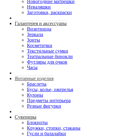
Новогодние матрешки
Неваляшки
Заготовки, раскраски
Галантерея и аксессуары
Визитницы
Зеркала
Зонты
Косметички
Текстильные сумки
Театральные бинокли
Футляры для очков
Часы
Янтарные изделия
Браслеты
Бусы, колье, ожерелья
Кулоны
Предметы интерьера
Резные фигурки
Сувениры
Блокноты
Кружки, стопки, стаканы
Гусли и балалайки