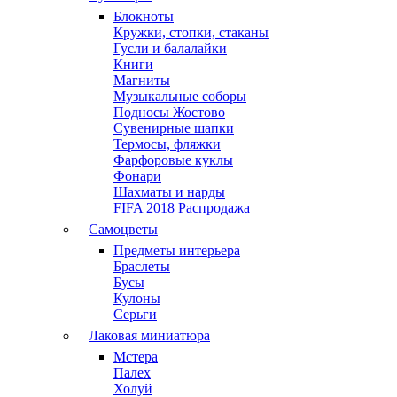
Блокноты
Кружки, стопки, стаканы
Гусли и балалайки
Книги
Магниты
Музыкальные соборы
Подносы Жостово
Сувенирные шапки
Термосы, фляжки
Фарфоровые куклы
Фонари
Шахматы и нарды
FIFA 2018 Распродажа
Самоцветы
Предметы интерьера
Браслеты
Бусы
Кулоны
Серьги
Лаковая миниатюра
Мстера
Палех
Холуй