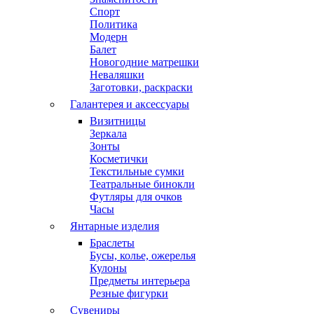
Спорт
Политика
Модерн
Балет
Новогодние матрешки
Неваляшки
Заготовки, раскраски
Галантерея и аксессуары
Визитницы
Зеркала
Зонты
Косметички
Текстильные сумки
Театральные бинокли
Футляры для очков
Часы
Янтарные изделия
Браслеты
Бусы, колье, ожерелья
Кулоны
Предметы интерьера
Резные фигурки
Сувениры