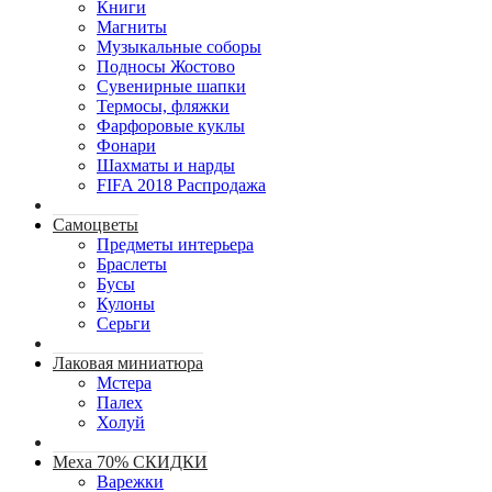
Книги
Магниты
Музыкальные соборы
Подносы Жостово
Сувенирные шапки
Термосы, фляжки
Фарфоровые куклы
Фонари
Шахматы и нарды
FIFA 2018 Распродажа
Самоцветы
Предметы интерьера
Браслеты
Бусы
Кулоны
Серьги
Лаковая миниатюра
Мстера
Палех
Холуй
Меха 70% СКИДКИ
Варежки