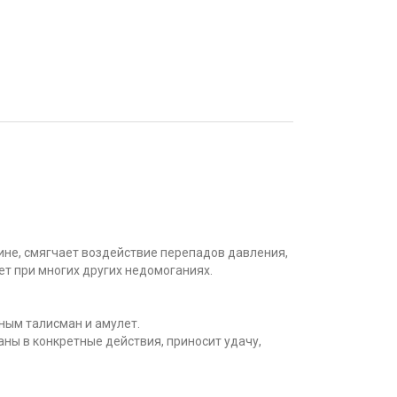
гине, смягчает воздействие перепадов давления,
ет при многих других недомоганиях.
нным талисман и амулет.
аны в конкретные действия, приносит удачу,