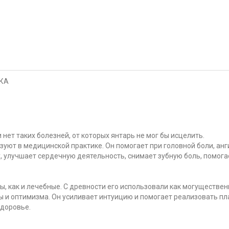
КА
 нет таких болезней, от которых янтарь не мог бы исцелить.
зуют в медицинской практике. Он помогает при головной боли, ан
у, улучшает сердечную деятельность, снимает зубную боль, помога
ы, как и лечебные. С древности его использовали как могуществе
ы и оптимизма. Он усиливает интуицию и помогает реализовать пл
здоровье.