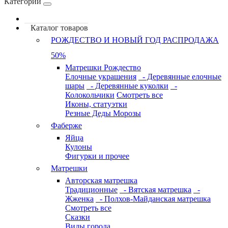
Категории
Каталог товаров
РОЖДЕСТВО И НОВЫЙ ГОД РАСПРОДАЖА
50%
Матрешки Рождество
Елочные украшения
- Деревянные елочные
шары
- Деревянные куколки
-
Колокольчики
Смотреть все
Иконы, статуэтки
Резные Деды Морозы
Фаберже
Яйца
Кулоны
Фигурки и прочее
Матрешки
Авторская матрешка
Традиционные
- Вятская матрешка
-
Жженка
- Полхов-Майданская матрешка
Смотреть все
Сказки
Виды города