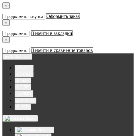
×
Оформить заказ
Продолжить покупки
×
Перейти в закладки
Продолжить
×
Перейти в сравнение товаров
Продолжить
руб.
Валюта
A$ AUD
C$ CAD
€ Euro
£ GBP
元 RMB
руб. RUB
$ USD
Язык
Russian