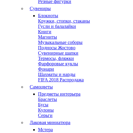
Резные фигурки
Сувениры
Блокноты
Кружки, стопки, стаканы
Гусли и балалайки
Книги
Магниты
Музыкальные соборы
Подносы Жостово
Сувенирные шапки
Термосы, фляжки
Фарфоровые куклы
Фонари
Шахматы и нарды
FIFA 2018 Распродажа
Самоцветы
Предметы интерьера
Браслеты
Бусы
Кулоны
Серьги
Лаковая миниатюра
Мстера