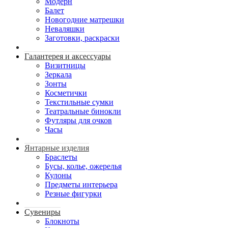
Модерн
Балет
Новогодние матрешки
Неваляшки
Заготовки, раскраски
Галантерея и аксессуары
Визитницы
Зеркала
Зонты
Косметички
Текстильные сумки
Театральные бинокли
Футляры для очков
Часы
Янтарные изделия
Браслеты
Бусы, колье, ожерелья
Кулоны
Предметы интерьера
Резные фигурки
Сувениры
Блокноты