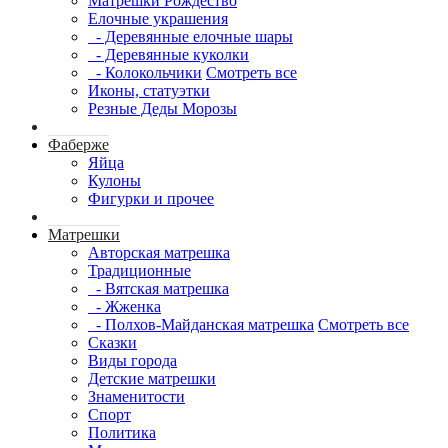
Матрешки Рождество
Елочные украшения
- Деревянные елочные шары
- Деревянные куколки
- Колокольчики
Смотреть все
Иконы, статуэтки
Резные Деды Морозы
Фаберже
Яйца
Кулоны
Фигурки и прочее
Матрешки
Авторская матрешка
Традиционные
- Вятская матрешка
- Жженка
- Полхов-Майданская матрешка
Смотреть все
Сказки
Виды города
Детские матрешки
Знаменитости
Спорт
Политика