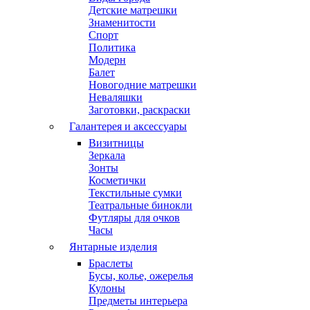
Детские матрешки
Знаменитости
Спорт
Политика
Модерн
Балет
Новогодние матрешки
Неваляшки
Заготовки, раскраски
Галантерея и аксессуары
Визитницы
Зеркала
Зонты
Косметички
Текстильные сумки
Театральные бинокли
Футляры для очков
Часы
Янтарные изделия
Браслеты
Бусы, колье, ожерелья
Кулоны
Предметы интерьера