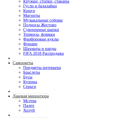
Кружки, стопки, стаканы
Гусли и балалайки
Книги
Магниты
Музыкальные соборы
Подносы Жостово
Сувенирные шапки
Термосы, фляжки
Фарфоровые куклы
Фонари
Шахматы и нарды
FIFA 2018 Распродажа
Самоцветы
Предметы интерьера
Браслеты
Бусы
Кулоны
Серьги
Лаковая миниатюра
Мстера
Палех
Холуй