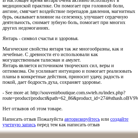
В настоящее время янтарь очень активно используют в
медицинской практике. Он помогает при головной боли,
ангине, смягчает воздействие перепадов давления, магнитных
бурь, оказывает влияние на селезенку, улучшает сердечную
деятельность, снимает зубную боль, помогает при многих
других недомоганиях.
Янтарь - символ счастья и здоровья.
Магические свойства янтаря так же многообразны, как и
лечебные. С древности его использовали как
могущественным талисман и амулет.
Янтарь является источником творческих сил, веры и
оптимизма. Он усиливает интуицию и помогает реализовать
планы в конкретные действия, приносит удачу, радость и
покой, дает бодрость духа, сохраняет здоровье.
- See more at: http://souvenirboutique.com.swteh.ru/index.php?
route=product/product&path=62_86&product_id=274#sthash.oBV9
Нет отзывов об этом товаре.
Написать отзыв
Пожалуйста
авторизируйтесь
или
создайте
учетную запись
перед тем как написать отзыв